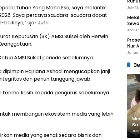
Runu
Menuj
epada Tuhan Yang Maha Esa, saya melantik
July 13
-2028. Saya percaya saudara-saudara dapat
Melal
baiknya,” ujar Jufri.
Sewa
Mert
April 17
rat Keputusan (SK) AMSI Sulsel oleh Herwin
Prose
 Keanggotaan.
Nur A
Januar
etua AMSI Sulsel periode sebelumnya.
Be
g dipimpin Hajriana Ashadi mengucapkan janji
ntegritas dan penuh tanggung jawab.
a terima kasih kepada pengurus sebelumnya
ntuk membangun ekosistem media yang lebih
Men
Bot
Bik
July
kan media yang sehat secara bisnis dan