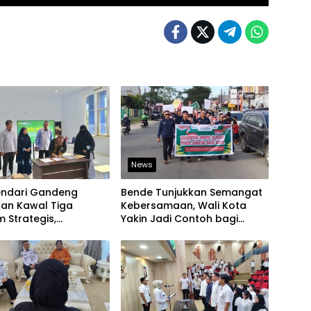
News
endari Gandeng
Bende Tunjukkan Semangat
aan Kawal Tiga
Kebersamaan, Wali Kota
 Strategis,
Yakin Jadi Contoh bagi
an Komitmen Bangun
Kelurahan Lain
ruktur Berintegritas