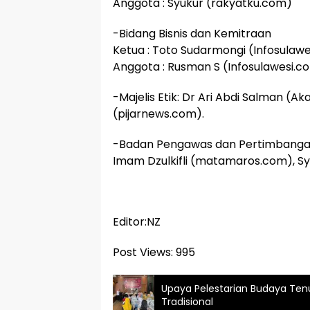
Anggota : Syukur (rakyatku.com)
-Bidang Bisnis dan Kemitraan
Ketua : Toto Sudarmongi (Infosulaw
Anggota : Rusman S (Infosulawesi.c
-Majelis Etik: Dr Ari Abdi Salman (Aka
(pijarnews.com).
-Badan Pengawas dan Pertimbangan Or
Imam Dzulkifli (matamaros.com), Sy
Editor:NZ
Post Views:
995
Upaya Pelestarian Budaya Tenu
Tradisional