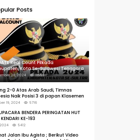
pular Posts
ATE Real Count Pilkada
bupaten/Kota Se-Sulawesi Tenggara
ember 28, 2024
11553
g 2-0 Atas Arab Saudi, Timnas
esia Naik Posisi 3 di papan Klasemen
er 19, 2024
5716
: UPACARA BENDERA PERINGATAN HUT
KENDARI KE-193
 2024
5412
at Jalan Ibu Agista ; Berikut Video