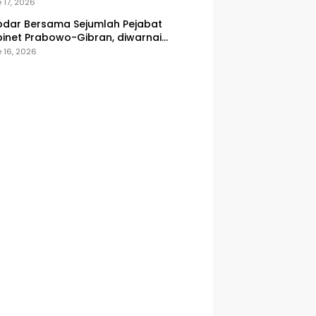
onesia
 17, 2026
dar Bersama Sejumlah Pejabat
inet Prabowo-Gibran, diwarnai
icuhan
 16, 2026