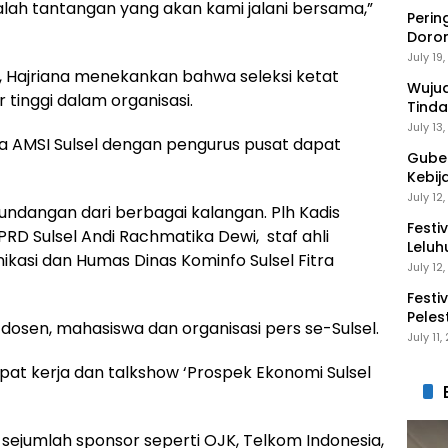
alah tantangan yang akan kami jalani bersama,”
Perin
Doro
Anak 
July 19
, Hajriana menekankan bahwa seleksi ketat
Wuju
tinggi dalam organisasi.
Tinda
Gaga
July 13
ra AMSI Sulsel dengan pengurus pusat dapat
Guber
Kebij
Peng
July 12
an undangan dari berbagai kalangan. Plh Kadis
Festi
PRD Sulsel Andi Rachmatika Dewi, staf ahli
Leluh
ikasi dan Humas Dinas Kominfo Sulsel Fitra
July 12
Festi
Peles
 dosen, mahasiswa dan organisasi pers se-Sulsel.
Ekon
July 11
apat kerja dan talkshow ‘Prospek Ekonomi Sulsel
g sejumlah sponsor seperti OJK, Telkom Indonesia,