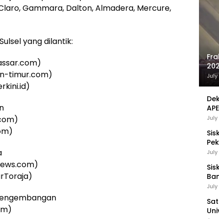
 Claro, Gammara, Dalton, Almadera, Mercure,
lsel yang dilantik:
Fra
kassar.com)
202
bun-timur.com)
Sej
July
kini.id)
Dek
n
APE
UMK
.com)
July
com)
Sis
Pek
Pen
a
July
rnews.com)
Sis
rToraja)
Ban
Ha
July
Be
n Pengembangan
Sat
om)
Uni