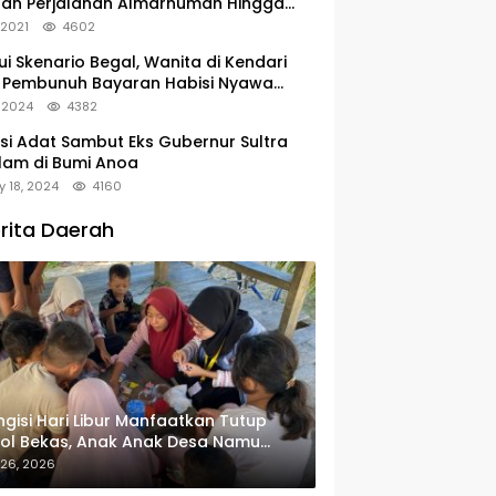
tan Perjalanan Almarhumah Hingga
u Peristirahatan Terakhir
, 2021
4602
ui Skenario Begal, Wanita di Kendari
 Pembunuh Bayaran Habisi Nyawa
uanya
, 2024
4382
si Adat Sambut Eks Gubernur Sultra
lam di Bumi Anoa
y 18, 2024
4160
rita Daerah
gisi Hari Libur Manfaatkan Tutup
ol Bekas, Anak Anak Desa Namu
in Gantungan Kunci Bernilai Ekonomi
 26, 2026