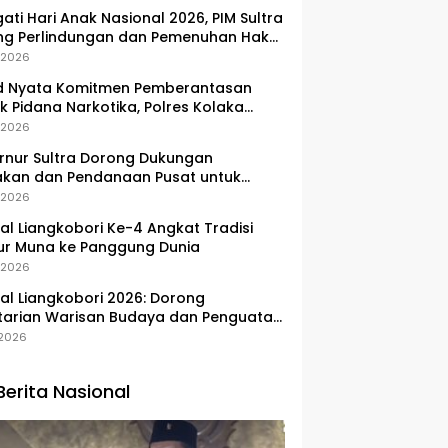
gati Hari Anak Nasional 2026, PIM Sultra
ng Perlindungan dan Pemenuhan Hak
Pesisir
, 2026
d Nyata Komitmen Pemberantasan
k Pidana Narkotika, Polres Kolaka
lkan Peredaran 3 Kg Sabu-Sabu
, 2026
nur Sultra Dorong Dukungan
akan dan Pendanaan Pusat untuk
embangan Kawasan Liangkobhori
, 2026
val Liangkobori Ke-4 Angkat Tradisi
ur Muna ke Panggung Dunia
, 2026
val Liangkobori 2026: Dorong
tarian Warisan Budaya dan Penguatan
omi Masyarakat
, 2026
Berita Nasional