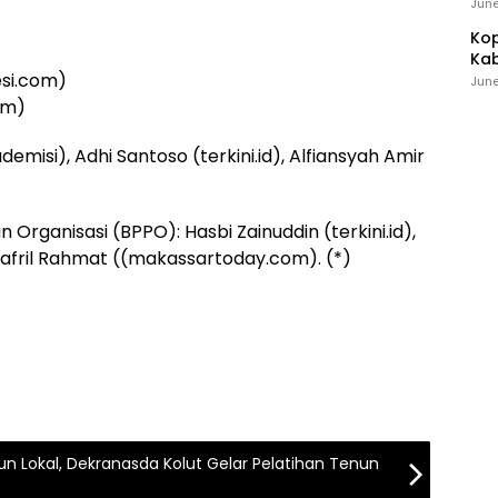
Ind
June
Kop
Kab
esi.com)
Ker
June
om)
demisi), Adhi Santoso (terkini.id), Alfiansyah Amir
ganisasi (BPPO): Hasbi Zainuddin (terkini.id),
afril Rahmat ((makassartoday.com). (*)
n Lokal, Dekranasda Kolut Gelar Pelatihan Tenun