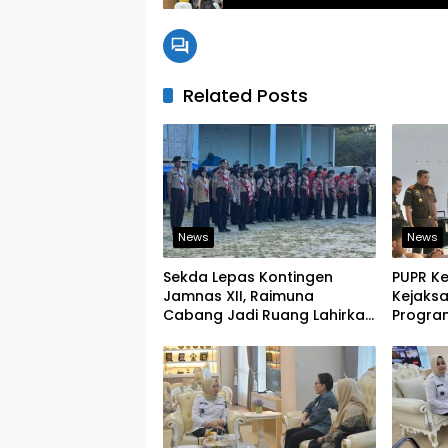
Related Posts
News
News
Sekda Lepas Kontingen
PUPR K
Jamnas XII, Raimuna
Kejaks
Cabang Jadi Ruang Lahirkan
Program
Pramuka Kreatif dan Berjiwa
Tegask
Pemimpin
Infrast