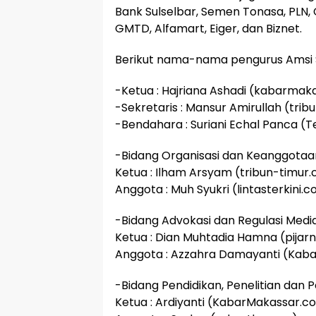
Bank Sulselbar, Semen Tonasa, PLN,
GMTD, Alfamart, Eiger, dan Biznet.
Berikut nama-nama pengurus Amsi Su
-Ketua : Hajriana Ashadi (kabarma
-Sekretaris : Mansur Amirullah (tri
-Bendahara : Suriani Echal Panca (Ter
-Bidang Organisasi dan Keanggotaa
Ketua : Ilham Arsyam (tribun-timur
Anggota : Muh Syukri (lintasterkini.
-Bidang Advokasi dan Regulasi Medi
Ketua : Dian Muhtadia Hamna (pija
Anggota : Azzahra Damayanti (Kaba
-Bidang Pendidikan, Penelitian da
Ketua : Ardiyanti (KabarMakassar.c