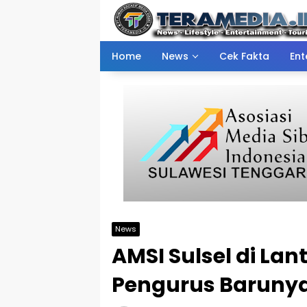
Skip
to
content
Home
News
Cek Fakta
Ent
News
AMSI Sulsel di Lan
Pengurus Baruny