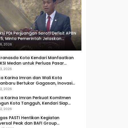
ksi PDI Perjuangan Soroti Defisit APBN
5, Minta Pemerintah Jelaskan
umlah Target yang Tak Tercapai
 8, 2026
ranasda Kota Kendari Manfaatkan
KSI Medan untuk Perluas Pasar
M, Tenun Lokal Jadi Primadona
 3, 2026
ka Karina Imran dan Wali Kota
anbaru Bertukar Gagasan, Inovasi
ingkatan PAD Jadi Fokus Diskusi
 2, 2026
ka Karina Imran Perkuat Komitmen
gun Kota Tangguh, Kendari Siap
dapi Tantangan Pangan dan
 2, 2026
ncana
gas PASTI Hentikan Kegiatan
versal Peak dan BAFI Group