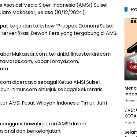
Asosiasi Media Siber Indonesia (AMSI) Sulsel
Po
Claro Makassar, Selasa (10/12/2024).
apat kerja dan talkshow ‘Prospek Ekonomi Sulsel
r terverifikasi Dewan Pers yang tergabung di AMSI
barMakassar.com, terkini.id, lintasterkini.com,
MataMaros.com, KabarToraya.com,
UPD
Ka
com.
Nov
.com dipercaya sebagai Ketua AMSI Sulsel,
Menan
bun-timur.com ditunjuk sebagai Sekretaris.
Indon
Novemb
ator AMSI Pusat Wilayah Indonesia Timur, Jufri
LIVE 
KOTA 
May 9,
 menggarisbawahi peran AMSI dalam
ional dan berkelanjutan.
Selam