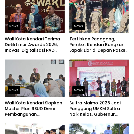
Digital
News
News
Wali Kota Kendari Terima
Tertibkan Pedagang,
Detiktimur Awards 2026,
Pemkot Kendari Bongkar
Inovasi Digitalisasi PAD
Lapak Liar di Depan Pasar
Diakui Tingkat Nasional
Sentral
News
News
Wali Kota Kendari Siapkan
Sultra Maimo 2026 Jadi
Master Plan RSUD Demi
Panggung UMKM Sultra
Pembangunan
Naik Kelas, Gubernur
Berkelanjutan
Dorong Produk Lokal
Tembus Pasar Ekspor