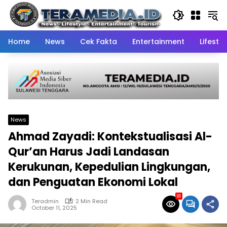
Skip
to
content
Home
News
Cek Fakta
Entertainment
Lifestyl
News
Ahmad Zayadi: Kontekstualisasi Al-
Qur’an Harus Jadi Landasan
Kerukunan, Kepedulian Lingkungan,
dan Penguatan Ekonomi Lokal
81
Teradmin
2 Min Read
October 11, 2025