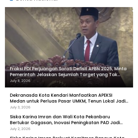
Fraksi PDI Perjuangan Soroti Defisit APBN 2025, Minta
Pemerintah Jelaskan Sejumlah Target yang Tak
Tercapai
July 8, 2026
Dekranasda Kota Kendari Manfaatkan APEKSI
Medan untuk Perluas Pasar UMKM, Tenun Lokal Jadi
Primadona
July 3, 2026
Siska Karina Imran dan Wali Kota Pekanbaru
Bertukar Gagasan, Inovasi Peningkatan PAD Jadi
Fokus Diskusi
July 2, 2026