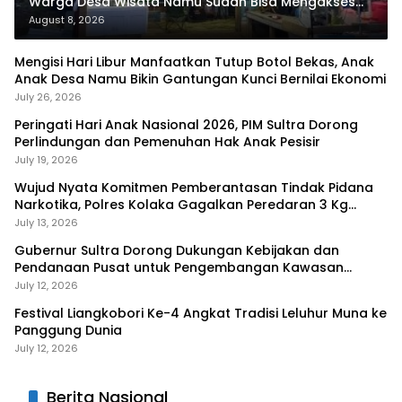
Warga Desa Wisata Namu Sudah Bisa Mengakses
Transaksi Digital
August 8, 2026
Mengisi Hari Libur Manfaatkan Tutup Botol Bekas, Anak
Anak Desa Namu Bikin Gantungan Kunci Bernilai Ekonomi
July 26, 2026
Peringati Hari Anak Nasional 2026, PIM Sultra Dorong
Perlindungan dan Pemenuhan Hak Anak Pesisir
July 19, 2026
Wujud Nyata Komitmen Pemberantasan Tindak Pidana
Narkotika, Polres Kolaka Gagalkan Peredaran 3 Kg
Sabu-Sabu
July 13, 2026
Gubernur Sultra Dorong Dukungan Kebijakan dan
Pendanaan Pusat untuk Pengembangan Kawasan
Liangkobhori
July 12, 2026
Festival Liangkobori Ke-4 Angkat Tradisi Leluhur Muna ke
Panggung Dunia
July 12, 2026
Berita Nasional