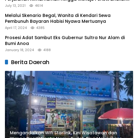
Terakhir
July 13, 2021
4614
Melalui Skenario Begal, Wanita di Kendari Sewa
Pembunuh Bayaran Habisi Nyawa Mertuanya
April 17, 2024
4385
Prosesi Adat Sambut Eks Gubernur Sultra Nur Alam di
Bumi Anoa
January 18, 2024
4188
Berita Daerah
Mengandalkan Wifi Starlink, Kini Wisatawan dan