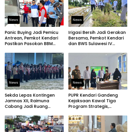
News
News
Panic Buying Jadi Pemicu
Irigasi Bersih Jadi Gerakan
Antrean, Pemkot Kendari
Bersama, Pemkot Kendari
Pastikan Pasokan BBM
dan BWS Sulawesi IV
Tetap Aman
Perkuat Ketahanan
Pangan
News
News
Sekda Lepas Kontingen
PUPR Kendari Gandeng
Jamnas XII, Raimuna
Kejaksaan Kawal Tiga
Cabang Jadi Ruang
Program Strategis,
Lahirkan Pramuka Kreatif
Tegaskan Komitmen
dan Berjiwa Pemimpin
Bangun Infrastruktur
Berintegritas