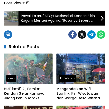
Post Views:
81
Pawai Ta’aruf STQH Nasional di Kendari Bikin
Kagum Menteri Agama: “Rasanya Seperti
MTQ, Inilah Hebatnya Sulawesi Tenggara!”
Related Posts
News
Pariwisata
HUT ke-81 RI, Pemkot
Mengandalkan Wifi
Kendari Gelar Karnaval
Starlink, Kini Wisatawan
Juang Penuh Atraksi
dan Warga Desa Wisata
Namu Sudah Bisa
Mengakses Transaksi