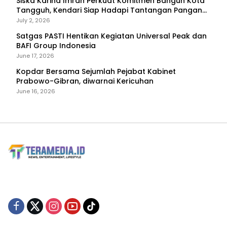
Siska Karina Imran Perkuat Komitmen Bangun Kota
Tangguh, Kendari Siap Hadapi Tantangan Pangan
dan Bencana
July 2, 2026
Satgas PASTI Hentikan Kegiatan Universal Peak dan
BAFI Group Indonesia
June 17, 2026
Kopdar Bersama Sejumlah Pejabat Kabinet
Prabowo-Gibran, diwarnai Kericuhan
June 16, 2026