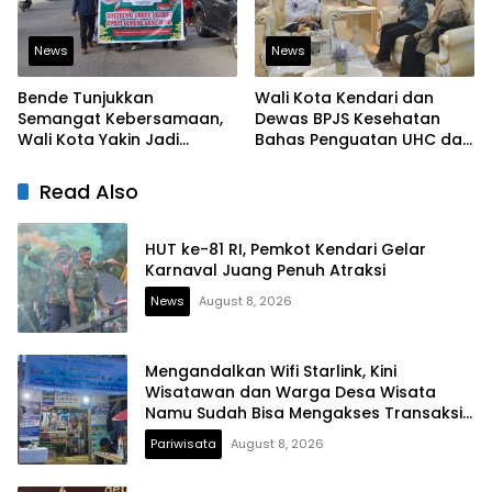
News
News
Bende Tunjukkan
Wali Kota Kendari dan
Semangat Kebersamaan,
Dewas BPJS Kesehatan
Wali Kota Yakin Jadi
Bahas Penguatan UHC dan
Contoh bagi Kelurahan
Peningkatan Layanan
Lain
Kesehatan
Read Also
HUT ke-81 RI, Pemkot Kendari Gelar
Karnaval Juang Penuh Atraksi
News
August 8, 2026
Mengandalkan Wifi Starlink, Kini
Wisatawan dan Warga Desa Wisata
Namu Sudah Bisa Mengakses Transaksi
Digital
Pariwisata
August 8, 2026