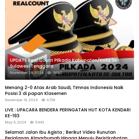
UPDATE Real Count Pilkada Kabupaten/Kota Se-
Sulawesi Tenggara
November 28, 2024
11650
Menang 2-0 Atas Arab Saudi, Timnas Indonesia Naik
Posisi 3 di papan Klasemen
November 19, 2024
5738
LIVE : UPACARA BENDERA PERINGATAN HUT KOTA KENDARI
KE-193
May 9, 2024
5443
Selamat Jalan Ibu Agista ; Berikut Video Runutan
Perjalanan Almarhumah Hingga Menuju Peristirahatan