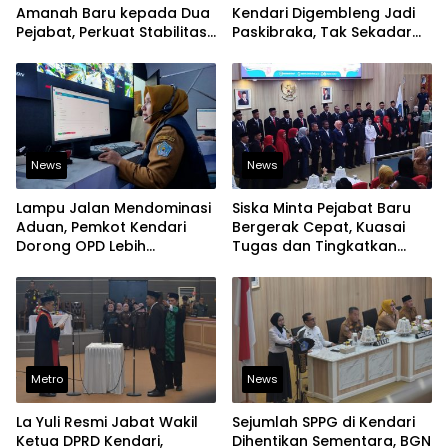
Amanah Baru kepada Dua
Kendari Digembleng Jadi
Pejabat, Perkuat Stabilitas
Paskibraka, Tak Sekadar
Organisasi Pemerintahan
Latihan Baris-Berbaris
News
News
Lampu Jalan Mendominasi
Siska Minta Pejabat Baru
Aduan, Pemkot Kendari
Bergerak Cepat, Kuasai
Dorong OPD Lebih
Tugas dan Tingkatkan
Responsif Tangani
Kinerja Pelayanan
Laporan Warga
Metro
News
La Yuli Resmi Jabat Wakil
Sejumlah SPPG di Kendari
Ketua DPRD Kendari,
Dihentikan Sementara, BGN