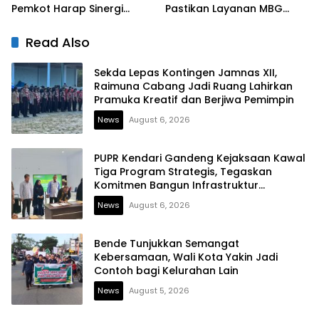
Pemkot Harap Sinergi
Pastikan Layanan MBG
Eksekutif-Legislatif Kian
Tetap Berjalan
Solid
Read Also
Sekda Lepas Kontingen Jamnas XII,
Raimuna Cabang Jadi Ruang Lahirkan
Pramuka Kreatif dan Berjiwa Pemimpin
News
August 6, 2026
PUPR Kendari Gandeng Kejaksaan Kawal
Tiga Program Strategis, Tegaskan
Komitmen Bangun Infrastruktur
Berintegritas
News
August 6, 2026
Bende Tunjukkan Semangat
Kebersamaan, Wali Kota Yakin Jadi
Contoh bagi Kelurahan Lain
News
August 5, 2026