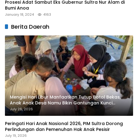
Prosesi Adat Sambut Eks Gubernur Sultra Nur Alam di
Bumi Anoa
January 18, 2024
4163
Berita Daerah
Mengisi Hari Libur Manfaatkan Tutup Botol Bekas,
Anak Anak Desa Namu Bikin Gantungan Kunci
Bernilai Ekonomi
July 26, 2026
Peringati Hari Anak Nasional 2026, PIM Sultra Dorong
Perlindungan dan Pemenuhan Hak Anak Pesisir
July 19, 2026