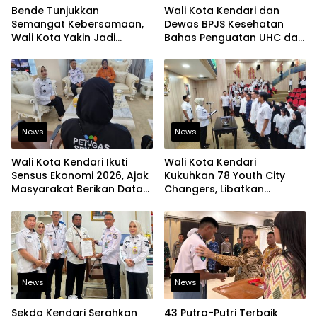
Bende Tunjukkan
Wali Kota Kendari dan
Semangat Kebersamaan,
Dewas BPJS Kesehatan
Wali Kota Yakin Jadi
Bahas Penguatan UHC dan
Contoh bagi Kelurahan
Peningkatan Layanan
Lain
Kesehatan
News
News
Wali Kota Kendari Ikuti
Wali Kota Kendari
Sensus Ekonomi 2026, Ajak
Kukuhkan 78 Youth City
Masyarakat Berikan Data
Changers, Libatkan
yang Jujur
Generasi Muda Dorong
Perubahan Kota
News
News
Sekda Kendari Serahkan
43 Putra-Putri Terbaik