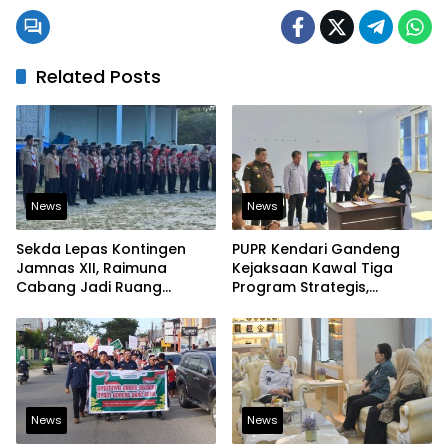
Related Posts
News
News
Sekda Lepas Kontingen
PUPR Kendari Gandeng
Jamnas XII, Raimuna
Kejaksaan Kawal Tiga
Cabang Jadi Ruang
Program Strategis,
Lahirkan Pramuka Kreatif
Tegaskan Komitmen
dan Berjiwa Pemimpin
Bangun Infrastruktur
Berintegritas
News
News