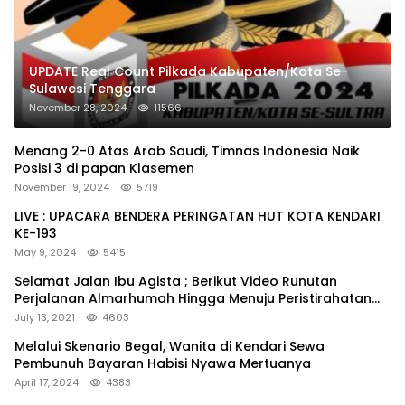
UPDATE Real Count Pilkada Kabupaten/Kota Se-
Sulawesi Tenggara
November 28, 2024
11566
Menang 2-0 Atas Arab Saudi, Timnas Indonesia Naik
Posisi 3 di papan Klasemen
November 19, 2024
5719
LIVE : UPACARA BENDERA PERINGATAN HUT KOTA KENDARI
KE-193
May 9, 2024
5415
Selamat Jalan Ibu Agista ; Berikut Video Runutan
Perjalanan Almarhumah Hingga Menuju Peristirahatan
Terakhir
July 13, 2021
4603
Melalui Skenario Begal, Wanita di Kendari Sewa
Pembunuh Bayaran Habisi Nyawa Mertuanya
April 17, 2024
4383