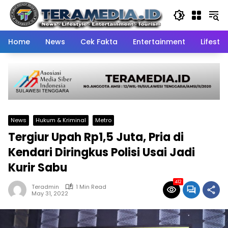
Skip
to
content
Home
News
Cek Fakta
Entertainment
Lifestyl
News
Hukum & Kriminal
Metro
Tergiur Upah Rp1,5 Juta, Pria di
Kendari Diringkus Polisi Usai Jadi
Kurir Sabu
412
Teradmin
1 Min Read
May 31, 2022