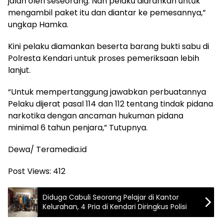
jalan oleh seseorang. Nah pelaku diarahkan untuk
mengambil paket itu dan diantar ke pemesannya,”
ungkap Hamka.
Kini pelaku diamankan beserta barang bukti sabu di
Polresta Kendari untuk proses pemeriksaan lebih
lanjut.
“Untuk mempertanggung jawabkan perbuatannya
Pelaku dijerat pasal 114 dan 112 tentang tindak pidana
narkotika dengan ancaman hukuman pidana
minimal 6 tahun penjara,” Tutupnya.
Dewa/ Teramedia.id
Post Views:
412
Diduga Cabuli Seorang Pelajar di Kantor
Kelurahan, 4 Pria di Kendari Diringkus Polisi