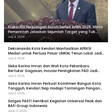
Fraksi PDI Perjuangan Soroti Defisit APBN 2025, Minta
Pemerintah Jelaskan Sejumlah Target yang Tak
Tercapai
July 8, 2026
Dekranasda Kota Kendari Manfaatkan APEKSI
Medan untuk Perluas Pasar UMKM, Tenun Lokal Jadi
Primadona
July 3, 2026
Siska Karina Imran dan Wali Kota Pekanbaru
Bertukar Gagasan, Inovasi Peningkatan PAD Jadi
Fokus Diskusi
July 2, 2026
Siska Karina Imran Perkuat Komitmen Bangun Kota
Tangguh, Kendari Siap Hadapi Tantangan Pangan
dan Bencana
July 2, 2026
Satgas PASTI Hentikan Kegiatan Universal Peak dan
BAFI Group Indonesia
June 17, 2026