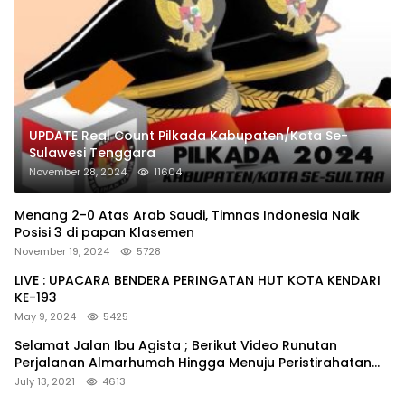
UPDATE Real Count Pilkada Kabupaten/Kota Se-
Sulawesi Tenggara
November 28, 2024
11604
Menang 2-0 Atas Arab Saudi, Timnas Indonesia Naik
Posisi 3 di papan Klasemen
November 19, 2024
5728
LIVE : UPACARA BENDERA PERINGATAN HUT KOTA KENDARI
KE-193
May 9, 2024
5425
Selamat Jalan Ibu Agista ; Berikut Video Runutan
Perjalanan Almarhumah Hingga Menuju Peristirahatan
Terakhir
July 13, 2021
4613