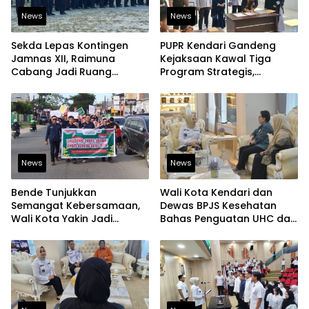
News
News
Sekda Lepas Kontingen
PUPR Kendari Gandeng
Jamnas XII, Raimuna
Kejaksaan Kawal Tiga
Cabang Jadi Ruang
Program Strategis,
Lahirkan Pramuka Kreatif
Tegaskan Komitmen
dan Berjiwa Pemimpin
Bangun Infrastruktur
Berintegritas
News
News
Bende Tunjukkan
Wali Kota Kendari dan
Semangat Kebersamaan,
Dewas BPJS Kesehatan
Wali Kota Yakin Jadi
Bahas Penguatan UHC dan
Contoh bagi Kelurahan
Peningkatan Layanan
Lain
Kesehatan