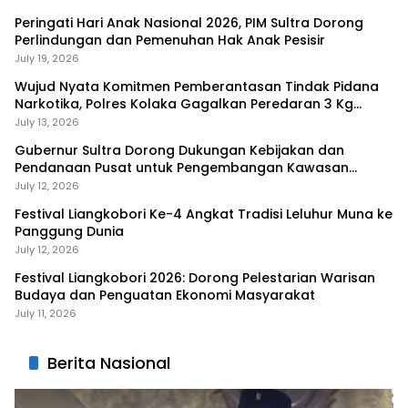
Peringati Hari Anak Nasional 2026, PIM Sultra Dorong
Perlindungan dan Pemenuhan Hak Anak Pesisir
July 19, 2026
Wujud Nyata Komitmen Pemberantasan Tindak Pidana
Narkotika, Polres Kolaka Gagalkan Peredaran 3 Kg
Sabu-Sabu
July 13, 2026
Gubernur Sultra Dorong Dukungan Kebijakan dan
Pendanaan Pusat untuk Pengembangan Kawasan
Liangkobhori
July 12, 2026
Festival Liangkobori Ke-4 Angkat Tradisi Leluhur Muna ke
Panggung Dunia
July 12, 2026
Festival Liangkobori 2026: Dorong Pelestarian Warisan
Budaya dan Penguatan Ekonomi Masyarakat
July 11, 2026
Berita Nasional