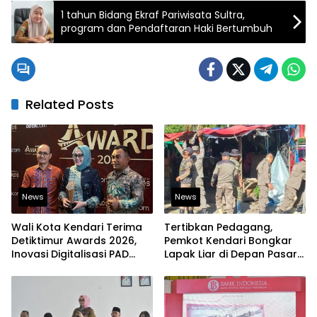
1 tahun Bidang Ekraf Pariwisata Sultra,
program dan Pendaftaran Haki Bertumbuh
Related Posts
News
News
Wali Kota Kendari Terima
Tertibkan Pedagang,
Detiktimur Awards 2026,
Pemkot Kendari Bongkar
Inovasi Digitalisasi PAD
Lapak Liar di Depan Pasar
Diakui Tingkat Nasional
Sentral