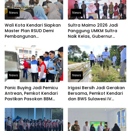
News
News
Wali Kota Kendari Siapkan
Sultra Maimo 2026 Jadi
Master Plan RSUD Demi
Panggung UMKM Sultra
Pembangunan
Naik Kelas, Gubernur
Berkelanjutan
Dorong Produk Lokal
Tembus Pasar Ekspor
News
News
Panic Buying Jadi Pemicu
Irigasi Bersih Jadi Gerakan
Antrean, Pemkot Kendari
Bersama, Pemkot Kendari
Pastikan Pasokan BBM
dan BWS Sulawesi IV
Tetap Aman
Perkuat Ketahanan
Pangan