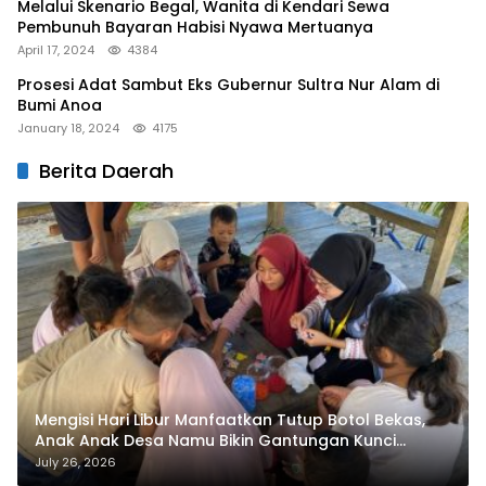
Melalui Skenario Begal, Wanita di Kendari Sewa
Pembunuh Bayaran Habisi Nyawa Mertuanya
April 17, 2024
4384
Prosesi Adat Sambut Eks Gubernur Sultra Nur Alam di
Bumi Anoa
January 18, 2024
4175
Berita Daerah
Mengisi Hari Libur Manfaatkan Tutup Botol Bekas,
Anak Anak Desa Namu Bikin Gantungan Kunci
Bernilai Ekonomi
July 26, 2026