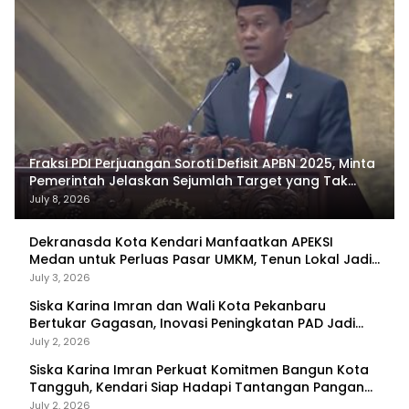
Fraksi PDI Perjuangan Soroti Defisit APBN 2025, Minta
Pemerintah Jelaskan Sejumlah Target yang Tak
Tercapai
July 8, 2026
Dekranasda Kota Kendari Manfaatkan APEKSI
Medan untuk Perluas Pasar UMKM, Tenun Lokal Jadi
Primadona
July 3, 2026
Siska Karina Imran dan Wali Kota Pekanbaru
Bertukar Gagasan, Inovasi Peningkatan PAD Jadi
Fokus Diskusi
July 2, 2026
Siska Karina Imran Perkuat Komitmen Bangun Kota
Tangguh, Kendari Siap Hadapi Tantangan Pangan
dan Bencana
July 2, 2026