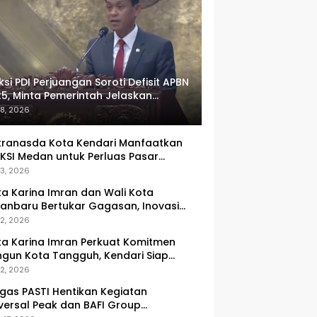
ksi PDI Perjuangan Soroti Defisit APBN
5, Minta Pemerintah Jelaskan
umlah Target yang Tak Tercapai
 8, 2026
ranasda Kota Kendari Manfaatkan
KSI Medan untuk Perluas Pasar
M, Tenun Lokal Jadi Primadona
 3, 2026
ka Karina Imran dan Wali Kota
anbaru Bertukar Gagasan, Inovasi
ingkatan PAD Jadi Fokus Diskusi
 2, 2026
ka Karina Imran Perkuat Komitmen
gun Kota Tangguh, Kendari Siap
dapi Tantangan Pangan dan
 2, 2026
ncana
gas PASTI Hentikan Kegiatan
versal Peak dan BAFI Group