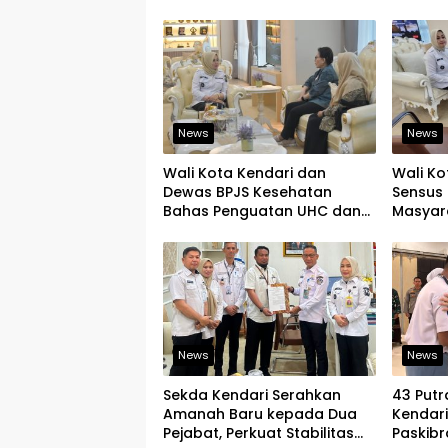
Pramuka Kreatif dan Berjiwa
Tegask
Pemimpin
Infrast
News
News
Wali Kota Kendari dan
Wali Ko
Dewas BPJS Kesehatan
Sensus 
Bahas Penguatan UHC dan
Masyar
Peningkatan Layanan
yang Ju
Kesehatan
News
News
Sekda Kendari Serahkan
43 Putr
Amanah Baru kepada Dua
Kendar
Pejabat, Perkuat Stabilitas
Paskibr