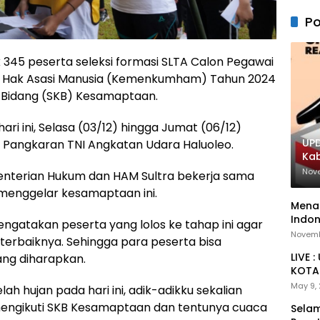
Po
345 peserta seleksi formasi SLTA Calon Pegawai
an Hak Asasi Manusia (Kemenkumham) Tahun 2024
 Bidang (SKB) Kesamaptaan.
ari ini, Selasa (03/12) hingga Jumat (06/12)
UPD
 Pangkaran TNI Angkatan Udara Haluoleo.
Ka
Nov
enterian Hukum dan HAM Sultra bekerja sama
menggelar kesamaptaan ini.
Menan
Indon
mengatakan peserta yang lolos ke tahap ini agar
Novemb
rbaiknya. Sehingga para peserta bisa
LIVE 
ang diharapkan.
KOTA 
May 9,
h hujan pada hari ini, adik-adikku sekalian
ngikuti SKB Kesamaptaan dan tentunya cuaca
Selam