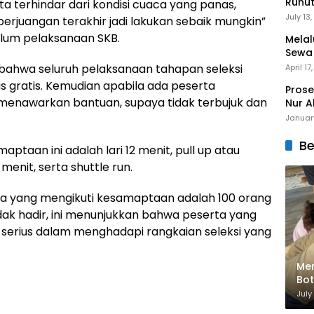
Runu
a terhindar dari kondisi cuaca yang panas,
Menuj
July 13
perjuangan terakhir jadi lakukan sebaik mungkin”
lum pelaksanaan SKB.
Melal
Sewa
Mert
 bahwa seluruh pelaksanaan tahapan seleksi
April 17
as gratis. Kemudian apabila ada peserta
Prose
enawarkan bantuan, supaya tidak terbujuk dan
Nur A
Januar
Be
ptaan ini adalah lari 12 menit, pull up atau
 menit, serta shuttle run.
erta yang mengikuti kesamaptaan adalah 100 orang
dak hadir, ini menunjukkan bahwa peserta yang
 serius dalam menghadapi rangkaian seleksi yang
Men
Bot
Bik
July