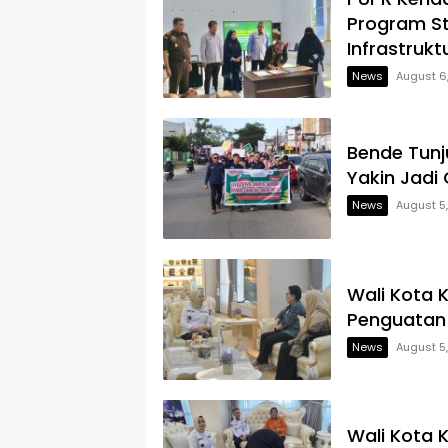
Program S
Infrastrukt
News
August 6
Bende Tun
Yakin Jadi
News
August 5
Wali Kota 
Penguatan
News
August 5
Wali Kota K