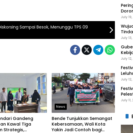
Perin
Doro
Anak 
July 19
Wuju
Diskorsing Sampai Besok, Menunggu TPS 09
Tinda
Gaga
July 13
Guber
Kebij
Peng
July 12
Festi
Leluh
July 12
Festi
Peles
Ekon
July 11
News
endari Gandeng
Bende Tunjukkan Semangat
aan Kawal Tiga
Kebersamaan, Wali Kota
 Strategis,
Yakin Jadi Contoh bagi