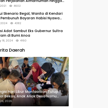
tan Perjalanan Almarhumah Hingga
u Peristirahatan Terakhir
, 2021
4602
ui Skenario Begal, Wanita di Kendari
 Pembunuh Bayaran Habisi Nyawa
uanya
, 2024
4382
si Adat Sambut Eks Gubernur Sultra
lam di Bumi Anoa
y 18, 2024
4160
rita Daerah
gisi Hari Libur Manfaatkan Tutup
ol Bekas, Anak Anak Desa Namu
in Gantungan Kunci Bernilai Ekonomi
 26, 2026