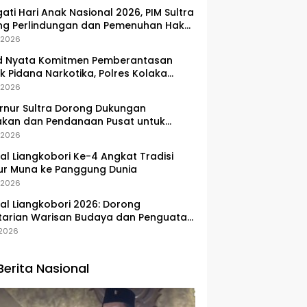
gati Hari Anak Nasional 2026, PIM Sultra
ng Perlindungan dan Pemenuhan Hak
Pesisir
, 2026
d Nyata Komitmen Pemberantasan
k Pidana Narkotika, Polres Kolaka
lkan Peredaran 3 Kg Sabu-Sabu
, 2026
nur Sultra Dorong Dukungan
akan dan Pendanaan Pusat untuk
embangan Kawasan Liangkobhori
, 2026
val Liangkobori Ke-4 Angkat Tradisi
ur Muna ke Panggung Dunia
, 2026
val Liangkobori 2026: Dorong
tarian Warisan Budaya dan Penguatan
omi Masyarakat
, 2026
Berita Nasional