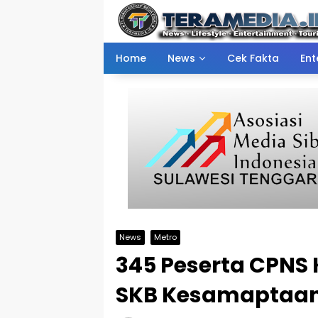
Skip
to
content
Home
News
Cek Fakta
Ent
News
Metro
345 Peserta CPN
SKB Kesamaptaan