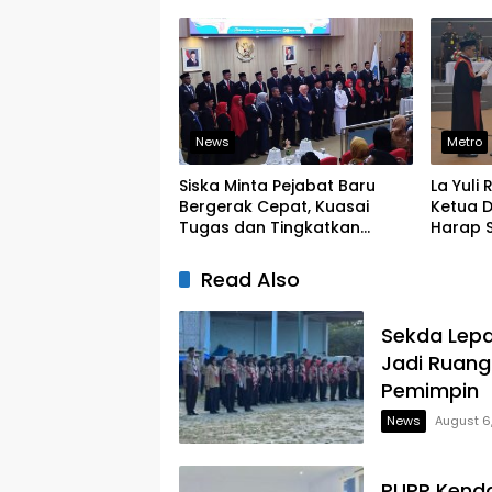
Organisasi Pemerintahan
Latihan
News
Metro
Siska Minta Pejabat Baru
La Yuli
Bergerak Cepat, Kuasai
Ketua D
Tugas dan Tingkatkan
Harap S
Kinerja Pelayanan
Legislat
Read Also
Sekda Lepa
Jadi Ruang
Pemimpin
News
August 6
PUPR Kenda