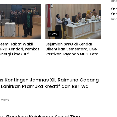
Ind
 Baris-Berbaris
Tangani Laporan Warga
June
Kop
Kab
Ker
June
News
 Resmi Jabat Wakil
Sejumlah SPPG di Kendari
PRD Kendari, Pemkot
Dihentikan Sementara, BGN
inergi Eksekutif-
Pastikan Layanan MBG Tetap
if Kian Solid
Berjalan
s Kontingen Jamnas XII, Raimuna Cabang
 Lahirkan Pramuka Kreatif dan Berjiwa
, 2026
ri Gandeng Kejaksaan Kawal Tiga