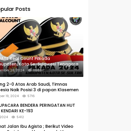
pular Posts
ATE Real Count Pilkada
bupaten/Kota Se-Sulawesi Tenggara
ember 28, 2024
11553
g 2-0 Atas Arab Saudi, Timnas
esia Naik Posisi 3 di papan Klasemen
er 19, 2024
5716
: UPACARA BENDERA PERINGATAN HUT
KENDARI KE-193
 2024
5412
at Jalan Ibu Agista ; Berikut Video