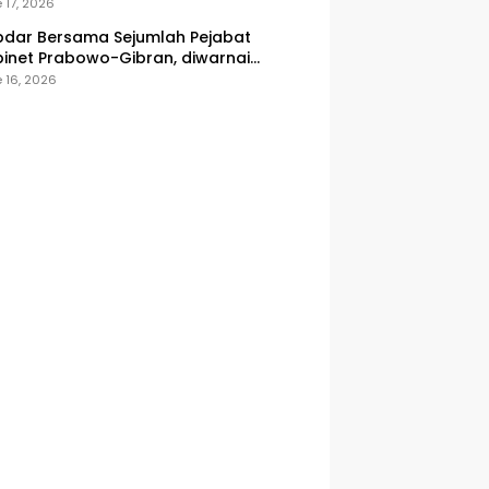
onesia
 17, 2026
dar Bersama Sejumlah Pejabat
inet Prabowo-Gibran, diwarnai
icuhan
 16, 2026