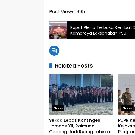
Post Views:
995
Rapat Pleno Terbuka Kembali 
Kemaraya Laksanakan PSU
Related Posts
News
News
Sekda Lepas Kontingen
PUPR K
Jamnas XII, Raimuna
Kejaks
Cabang Jadi Ruang Lahirkan
Program