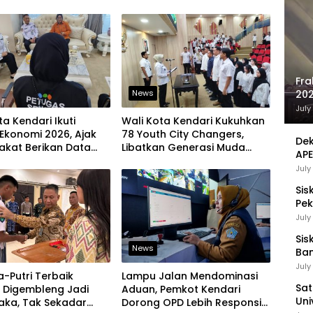
an Komitmen Bangun
Kelurahan Lain
ruktur Berintegritas
Fra
News
202
Sej
July
ta Kendari Ikuti
Wali Kota Kendari Kukuhkan
Ekonomi 2026, Ajak
78 Youth City Changers,
Dek
akat Berikan Data
Libatkan Generasi Muda
APE
jur
Dorong Perubahan Kota
UMK
July
Sis
Pek
Pen
July
Sis
News
Ban
Ha
July
a-Putri Terbaik
Lampu Jalan Mendominasi
Be
Sat
i Digembleng Jadi
Aduan, Pemkot Kendari
Uni
aka, Tak Sekadar
Dorong OPD Lebih Responsif