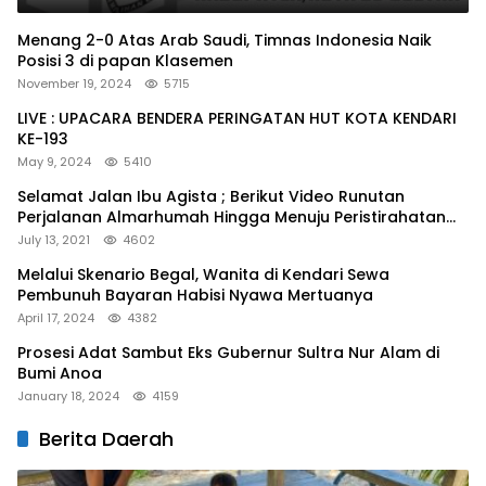
Menang 2-0 Atas Arab Saudi, Timnas Indonesia Naik
Posisi 3 di papan Klasemen
November 19, 2024
5715
LIVE : UPACARA BENDERA PERINGATAN HUT KOTA KENDARI
KE-193
May 9, 2024
5410
Selamat Jalan Ibu Agista ; Berikut Video Runutan
Perjalanan Almarhumah Hingga Menuju Peristirahatan
Terakhir
July 13, 2021
4602
Melalui Skenario Begal, Wanita di Kendari Sewa
Pembunuh Bayaran Habisi Nyawa Mertuanya
April 17, 2024
4382
Prosesi Adat Sambut Eks Gubernur Sultra Nur Alam di
Bumi Anoa
January 18, 2024
4159
Berita Daerah