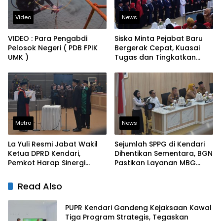
Video
News
VIDEO : Para Pengabdi
Siska Minta Pejabat Baru
Pelosok Negeri ( PDB FPIK
Bergerak Cepat, Kuasai
UMK )
Tugas dan Tingkatkan
Kinerja Pelayanan
Metro
News
La Yuli Resmi Jabat Wakil
Sejumlah SPPG di Kendari
Ketua DPRD Kendari,
Dihentikan Sementara, BGN
Pemkot Harap Sinergi
Pastikan Layanan MBG
Eksekutif-Legislatif Kian
Tetap Berjalan
Solid
Read Also
PUPR Kendari Gandeng Kejaksaan Kawal
Tiga Program Strategis, Tegaskan