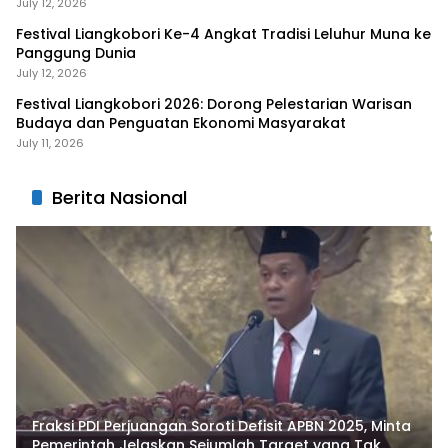
Liangkobhori
July 12, 2026
Festival Liangkobori Ke-4 Angkat Tradisi Leluhur Muna ke
Panggung Dunia
July 12, 2026
Festival Liangkobori 2026: Dorong Pelestarian Warisan
Budaya dan Penguatan Ekonomi Masyarakat
July 11, 2026
Berita Nasional
Fraksi PDI Perjuangan Soroti Defisit APBN 2025, Minta
Pemerintah Jelaskan Sejumlah Target yang Tak