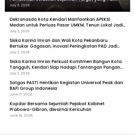
Tercapai
July 8, 2026
Dekranasda Kota Kendari Manfaatkan APEKSI
Medan untuk Perluas Pasar UMKM, Tenun Lokal Jadi
Primadona
July 3, 2026
Siska Karina Imran dan Wali Kota Pekanbaru
Bertukar Gagasan, Inovasi Peningkatan PAD Jadi
Fokus Diskusi
July 2, 2026
Siska Karina Imran Perkuat Komitmen Bangun Kota
Tangguh, Kendari Siap Hadapi Tantangan Pangan
dan Bencana
July 2, 2026
Satgas PASTI Hentikan Kegiatan Universal Peak dan
BAFI Group Indonesia
June 17, 2026
Kopdar Bersama Sejumlah Pejabat Kabinet
Prabowo-Gibran, diwarnai Kericuhan
June 16, 2026