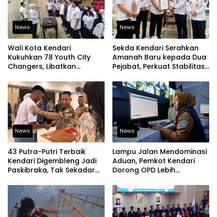
News
News
Wali Kota Kendari
Sekda Kendari Serahkan
Kukuhkan 78 Youth City
Amanah Baru kepada Dua
Changers, Libatkan
Pejabat, Perkuat Stabilitas
Generasi Muda Dorong
Organisasi Pemerintahan
Perubahan Kota
News
News
43 Putra-Putri Terbaik
Lampu Jalan Mendominasi
Kendari Digembleng Jadi
Aduan, Pemkot Kendari
Paskibraka, Tak Sekadar
Dorong OPD Lebih
Latihan Baris-Berbaris
Responsif Tangani
Laporan Warga