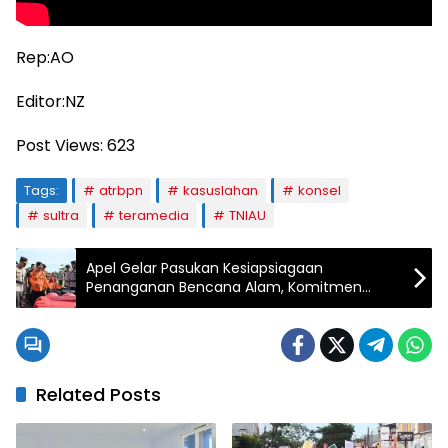
Rep:AO
Editor:NZ
Post Views:
623
Tags:
atrbpn
kasuslahan
konsel
sultra
teramedia
TNIAU
Apel Gelar Pasukan Kesiapsiagaan
Penanganan Bencana Alam, Komitmen
Pemda dan Aparat Keamanan Dalam
Menjaga Masyarakat Kolut
Related Posts