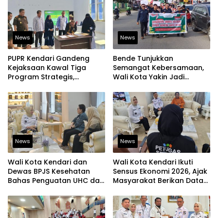
News
News
PUPR Kendari Gandeng
Bende Tunjukkan
Kejaksaan Kawal Tiga
Semangat Kebersamaan,
Program Strategis,
Wali Kota Yakin Jadi
Tegaskan Komitmen
Contoh bagi Kelurahan
Bangun Infrastruktur
Lain
Berintegritas
News
News
Wali Kota Kendari dan
Wali Kota Kendari Ikuti
Dewas BPJS Kesehatan
Sensus Ekonomi 2026, Ajak
Bahas Penguatan UHC dan
Masyarakat Berikan Data
Peningkatan Layanan
yang Jujur
Kesehatan