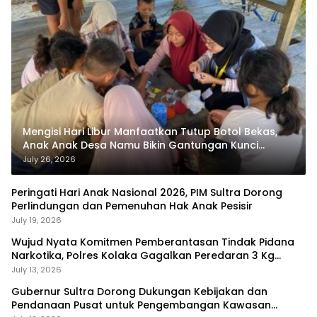
Mengisi Hari Libur Manfaatkan Tutup Botol Bekas,
Anak Anak Desa Namu Bikin Gantungan Kunci
Bernilai Ekonomi
July 26, 2026
Peringati Hari Anak Nasional 2026, PIM Sultra Dorong
Perlindungan dan Pemenuhan Hak Anak Pesisir
July 19, 2026
Wujud Nyata Komitmen Pemberantasan Tindak Pidana
Narkotika, Polres Kolaka Gagalkan Peredaran 3 Kg
Sabu-Sabu
July 13, 2026
Gubernur Sultra Dorong Dukungan Kebijakan dan
Pendanaan Pusat untuk Pengembangan Kawasan