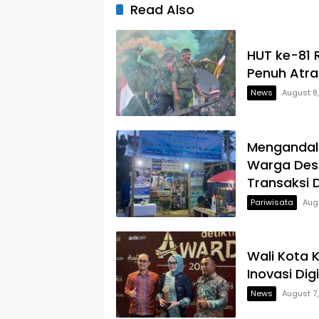
Infrastruktur Berintegritas
Read Also
HUT ke-81 
Penuh Atra
News
August 8
Mengandalk
Warga Des
Transaksi D
Pariwisata
Aug
Wali Kota 
Inovasi Dig
News
August 7