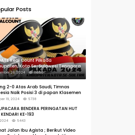
pular Posts
ATE Real Count Pilkada
bupaten/Kota Se-Sulawesi Tenggara
ember 28, 2024
11650
g 2-0 Atas Arab Saudi, Timnas
esia Naik Posisi 3 di papan Klasemen
er 19, 2024
5738
: UPACARA BENDERA PERINGATAN HUT
KENDARI KE-193
 2024
5443
at Jalan Ibu Agista ; Berikut Video