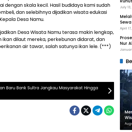
Runu
i dengan skala kecil. Hasil budidaya kami sudah
Menuj
July 13
beli, dan selebihnya dijadikan wisata edukasi
Melal
u Kepala Desa Namu.
Sewa
Mert
April 17
enjadikan Desa Wisata Namu terasa makin lengkap,
Prose
 ikan dilaut mereka, perkebunan didarat, dan
Nur A
rikanan air tawar, salah satunya ikan lele. (***)
Januar
Be
an Baru Bank Sultra Jangkau Masyarakat Hingga
Men
Wi
Nam
Augu
Dig