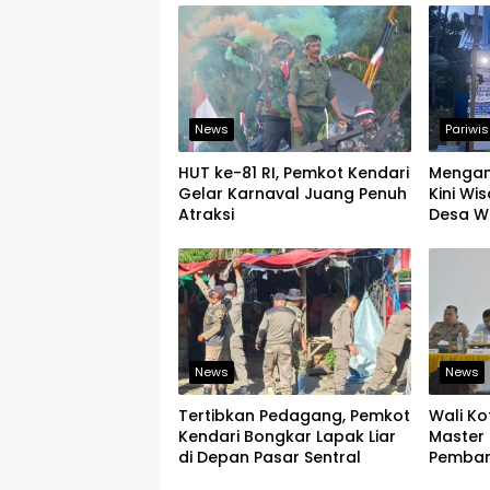
News
Pariwi
HUT ke-81 RI, Pemkot Kendari
Mengand
Gelar Karnaval Juang Penuh
Kini W
Atraksi
Desa W
Bisa M
Digital
News
News
Tertibkan Pedagang, Pemkot
Wali Ko
Kendari Bongkar Lapak Liar
Master 
di Depan Pasar Sentral
Pemban