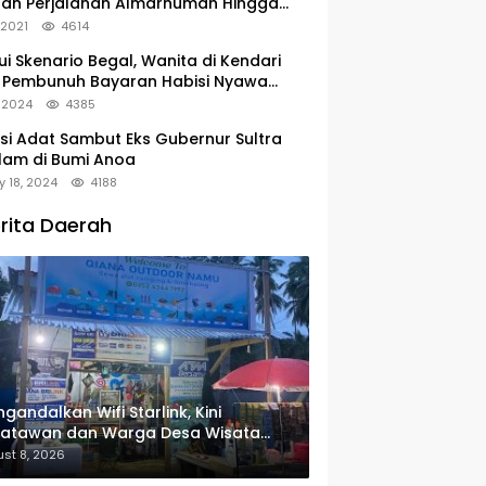
tan Perjalanan Almarhumah Hingga
u Peristirahatan Terakhir
, 2021
4614
ui Skenario Begal, Wanita di Kendari
 Pembunuh Bayaran Habisi Nyawa
uanya
, 2024
4385
si Adat Sambut Eks Gubernur Sultra
lam di Bumi Anoa
y 18, 2024
4188
rita Daerah
gandalkan Wifi Starlink, Kini
satawan dan Warga Desa Wisata
u Sudah Bisa Mengakses Transaksi
st 8, 2026
ital