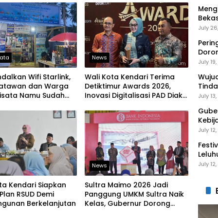
Mengi
Bekas
Gantu
July 26
Perin
Doro
sata
News
Anak 
July 19
alkan Wifi Starlink,
Wali Kota Kendari Terima
Wuju
isatawan dan Warga
Detiktimur Awards 2026,
Tinda
isata Namu Sudah
Inovasi Digitalisasi PAD Diakui
Gaga
July 13
engakses Transaksi
Tingkat Nasional
Guber
Kebij
Peng
July 12
Festi
Leluh
July 12
News
ta Kendari Siapkan
Sultra Maimo 2026 Jadi
Plan RSUD Demi
Panggung UMKM Sultra Naik
gunan Berkelanjutan
Kelas, Gubernur Dorong
Produk Lokal Tembus Pasar