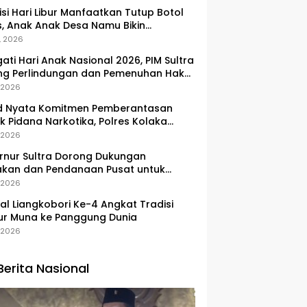
si Hari Libur Manfaatkan Tutup Botol
, Anak Anak Desa Namu Bikin
ngan Kunci Bernilai Ekonomi
, 2026
gati Hari Anak Nasional 2026, PIM Sultra
ng Perlindungan dan Pemenuhan Hak
Pesisir
, 2026
d Nyata Komitmen Pemberantasan
k Pidana Narkotika, Polres Kolaka
lkan Peredaran 3 Kg Sabu-Sabu
, 2026
nur Sultra Dorong Dukungan
akan dan Pendanaan Pusat untuk
embangan Kawasan Liangkobhori
, 2026
val Liangkobori Ke-4 Angkat Tradisi
ur Muna ke Panggung Dunia
, 2026
Berita Nasional