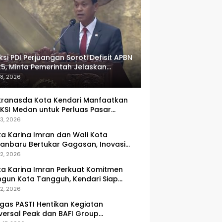
ksi PDI Perjuangan Soroti Defisit APBN
5, Minta Pemerintah Jelaskan
umlah Target yang Tak Tercapai
 8, 2026
ranasda Kota Kendari Manfaatkan
KSI Medan untuk Perluas Pasar
M, Tenun Lokal Jadi Primadona
 3, 2026
ka Karina Imran dan Wali Kota
anbaru Bertukar Gagasan, Inovasi
ingkatan PAD Jadi Fokus Diskusi
 2, 2026
ka Karina Imran Perkuat Komitmen
gun Kota Tangguh, Kendari Siap
dapi Tantangan Pangan dan
 2, 2026
ncana
gas PASTI Hentikan Kegiatan
versal Peak dan BAFI Group