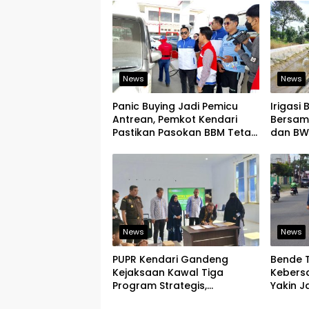
News
News
Panic Buying Jadi Pemicu
Irigasi
Antrean, Pemkot Kendari
Bersam
Pastikan Pasokan BBM Tetap
dan BWS
Aman
Ketaha
News
News
PUPR Kendari Gandeng
Bende 
Kejaksaan Kawal Tiga
Kebers
Program Strategis,
Yakin J
Tegaskan Komitmen Bangun
Kelurah