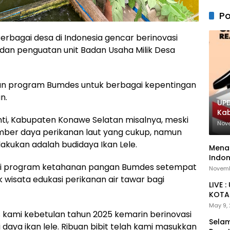
Po
rbagai desa di Indonesia gencar berinovasi
an penguatan unit Badan Usaha Milik Desa
n program Bumdes untuk berbagai kepentingan
n.
UPD
Ka
i, Kabupaten Konawe Selatan misalnya, meski
Nov
umber daya perikanan laut yang cukup, namun
lakukan adalah budidaya Ikan Lele.
Menan
Indon
bagai program ketahanan pangan Bumdes setempat
Novemb
 wisata edukasi perikanan air tawar bagi
LIVE 
KOTA 
May 9,
s kami kebetulan tahun 2025 kemarin berinovasi
Selam
aya ikan lele. Ribuan bibit telah kami masukkan