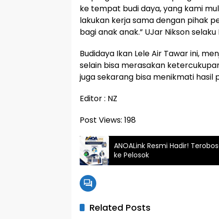
ke tempat budi daya, yang kami mula
lakukan kerja sama dengan pihak pem
bagi anak anak.” UJar Nikson selak
Budidaya Ikan Lele Air Tawar ini, m
selain bisa merasakan ketercukupan
juga sekarang bisa menikmati hasil pe
Editor : NZ
Post Views:
198
ANOALink Resmi Hadir! Terobos
ke Pelosok
Related Posts