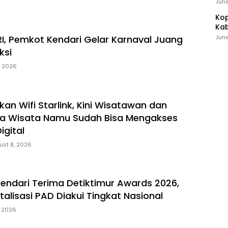
Ind
Kesehatan
June
Kop
Kab
Ker
RI, Pemkot Kendari Gelar Karnaval Juang
June
ksi
, 2026
an Wifi Starlink, Kini Wisatawan dan
a Wisata Namu Sudah Bisa Mengakses
igital
ust 8, 2026
Kendari Terima Detiktimur Awards 2026,
italisasi PAD Diakui Tingkat Nasional
, 2026