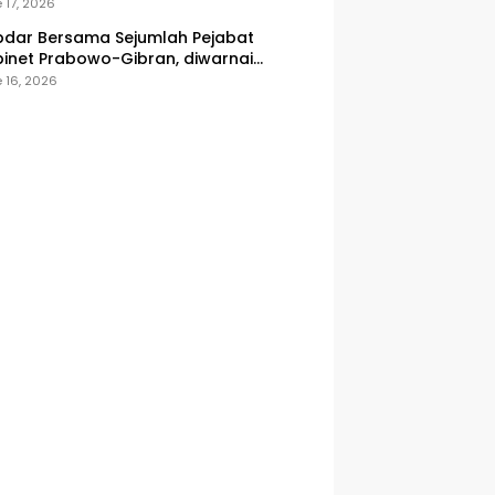
onesia
 17, 2026
dar Bersama Sejumlah Pejabat
inet Prabowo-Gibran, diwarnai
icuhan
 16, 2026