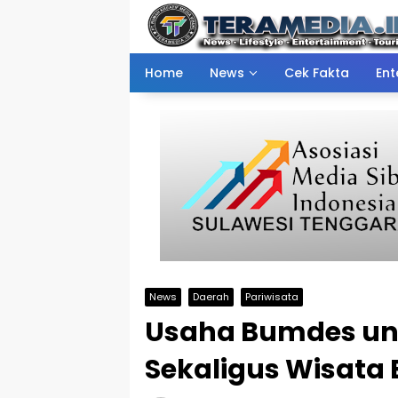
Skip
to
content
Home
News
Cek Fakta
Ent
News
Daerah
Pariwisata
Usaha Bumdes un
Sekaligus Wisata