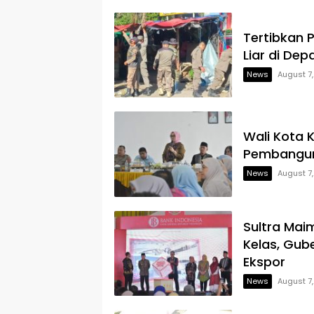
Tertibkan 
Liar di Dep
News
August 7
Wali Kota 
Pembangun
News
August 7
Sultra Mai
Kelas, Gub
Ekspor
News
August 7