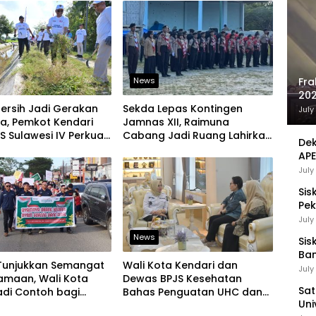
Ekspor
News
Fra
202
 Bersih Jadi Gerakan
Sekda Lepas Kontingen
Sej
July
a, Pemkot Kendari
Jamnas XII, Raimuna
 Sulawesi IV Perkuat
Cabang Jadi Ruang Lahirkan
Dek
nan Pangan
Pramuka Kreatif dan Berjiwa
APE
Pemimpin
UMK
July
Sis
Pek
Pen
July
News
Sis
Ban
Tunjukkan Semangat
Wali Kota Kendari dan
Ha
July
amaan, Wali Kota
Dewas BPJS Kesehatan
Be
Sat
adi Contoh bagi
Bahas Penguatan UHC dan
Uni
an Lain
Peningkatan Layanan