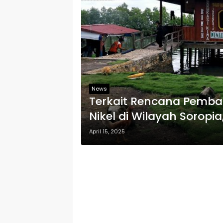
News
Terkait Rencana Pemb
Nikel di Wilayah Soropi
Pariwisata Ajukan Sura
April 15, 2025