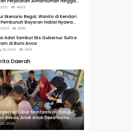
tan Perjalanan Almarhumah Hingga
u Peristirahatan Terakhir
, 2021
4603
ui Skenario Begal, Wanita di Kendari
 Pembunuh Bayaran Habisi Nyawa
uanya
, 2024
4383
si Adat Sambut Eks Gubernur Sultra
lam di Bumi Anoa
y 18, 2024
4163
rita Daerah
gisi Hari Libur Manfaatkan Tutup
ol Bekas, Anak Anak Desa Namu
in Gantungan Kunci Bernilai Ekonomi
 26, 2026