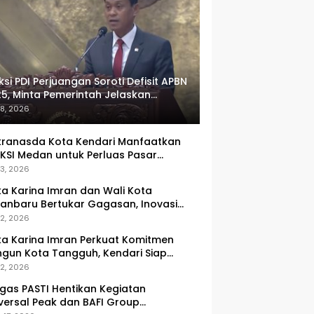
ksi PDI Perjuangan Soroti Defisit APBN
5, Minta Pemerintah Jelaskan
umlah Target yang Tak Tercapai
 8, 2026
ranasda Kota Kendari Manfaatkan
KSI Medan untuk Perluas Pasar
M, Tenun Lokal Jadi Primadona
 3, 2026
ka Karina Imran dan Wali Kota
anbaru Bertukar Gagasan, Inovasi
ingkatan PAD Jadi Fokus Diskusi
 2, 2026
ka Karina Imran Perkuat Komitmen
gun Kota Tangguh, Kendari Siap
dapi Tantangan Pangan dan
 2, 2026
ncana
gas PASTI Hentikan Kegiatan
versal Peak dan BAFI Group