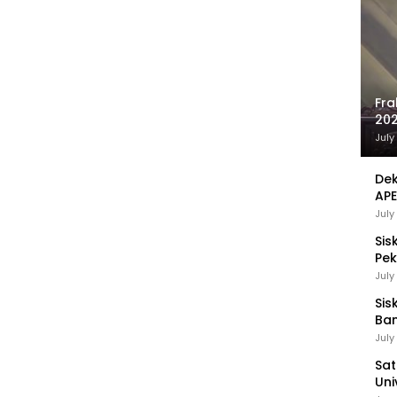
Fra
202
Sej
July
Dek
APE
UMK
July
Sis
Pek
Pen
July
Sis
Ban
Ha
July
Be
Sat
Uni