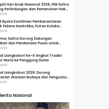
gati Hari Anak Nasional 2026, PIM Sultra
ng Perlindungan dan Pemenuhan Hak
Pesisir
, 2026
d Nyata Komitmen Pemberantasan
k Pidana Narkotika, Polres Kolaka
lkan Peredaran 3 Kg Sabu-Sabu
, 2026
nur Sultra Dorong Dukungan
akan dan Pendanaan Pusat untuk
embangan Kawasan Liangkobhori
, 2026
val Liangkobori Ke-4 Angkat Tradisi
ur Muna ke Panggung Dunia
, 2026
val Liangkobori 2026: Dorong
tarian Warisan Budaya dan Penguatan
omi Masyarakat
, 2026
Berita Nasional