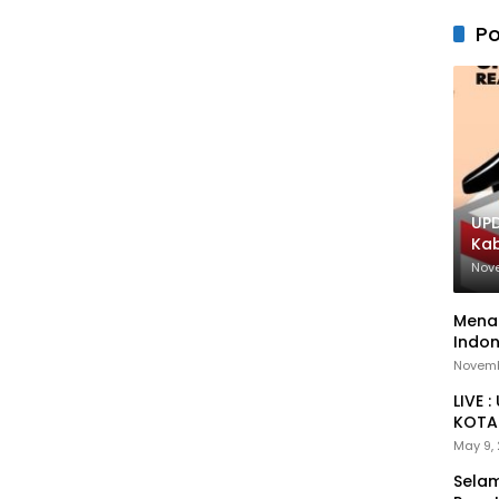
Po
UPD
Ka
Nov
Menan
Indon
Novemb
LIVE 
KOTA 
May 9,
Selam