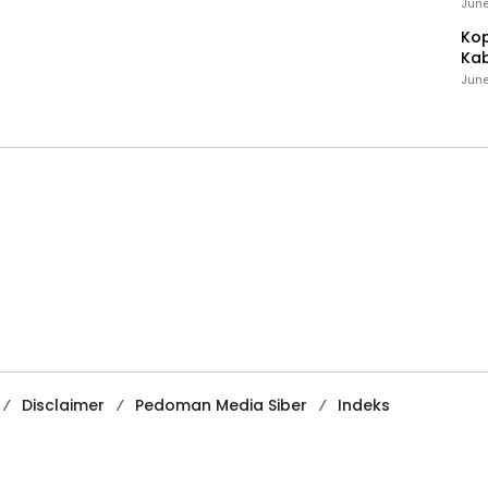
Ind
June
Kop
Kab
Ker
June
Disclaimer
Pedoman Media Siber
Indeks