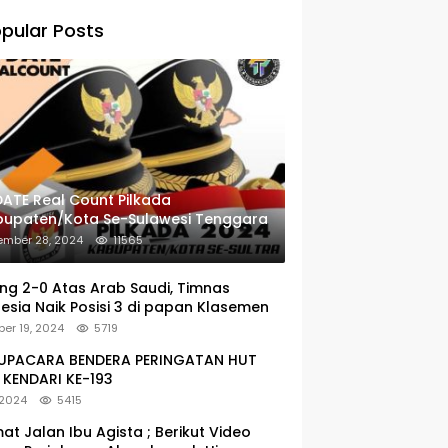
pular Posts
ATE Real Count Pilkada
bupaten/Kota Se-Sulawesi Tenggara
ember 28, 2024
11565
g 2-0 Atas Arab Saudi, Timnas
esia Naik Posisi 3 di papan Klasemen
er 19, 2024
5719
: UPACARA BENDERA PERINGATAN HUT
KENDARI KE-193
 2024
5415
at Jalan Ibu Agista ; Berikut Video