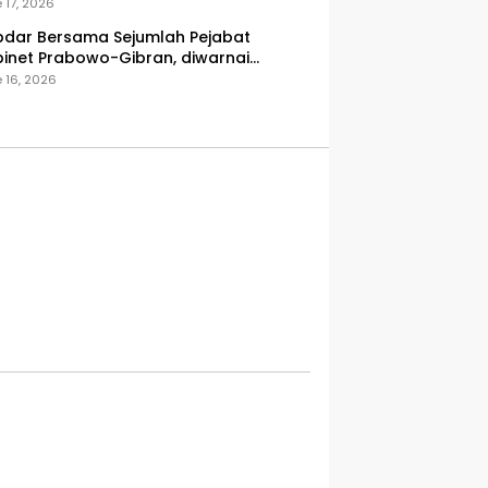
onesia
 17, 2026
dar Bersama Sejumlah Pejabat
inet Prabowo-Gibran, diwarnai
icuhan
 16, 2026