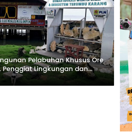
angunan Pelabuhan Khusus Ore
a, Penggiat Lingkungan dan
t Protes Ke Bupati Konawe