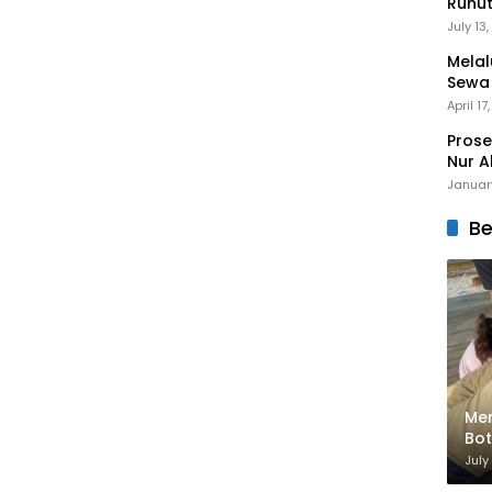
Runu
Menuj
July 13
Melal
Sewa
Mert
April 17
Prose
Nur A
Januar
Be
Men
Bot
Bik
July