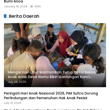
Bumi Anoa
January 18, 2024
4169
Berita Daerah
Mengisi Hari Libur Manfaatkan Tutup Botol Bekas,
Anak Anak Desa Namu Bikin Gantungan Kunci
Bernilai Ekonomi
July 26, 2026
Peringati Hari Anak Nasional 2026, PIM Sultra Dorong
Perlindungan dan Pemenuhan Hak Anak Pesisir
July 19, 2026