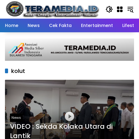
Skip
to
content
Home
News
Cek Fakta
Entertainment
Lifestyl
kolut
News
VIDEO : Sekda Kolaka Utara di
Lantik