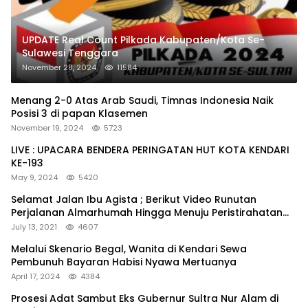
UPDATE Real Count Pilkada Kabupaten/Kota Se-
Sulawesi Tenggara
November 28, 2024
11584
Menang 2-0 Atas Arab Saudi, Timnas Indonesia Naik
Posisi 3 di papan Klasemen
November 19, 2024
5723
LIVE : UPACARA BENDERA PERINGATAN HUT KOTA KENDARI
KE-193
May 9, 2024
5420
Selamat Jalan Ibu Agista ; Berikut Video Runutan
Perjalanan Almarhumah Hingga Menuju Peristirahatan
Terakhir
July 13, 2021
4607
Melalui Skenario Begal, Wanita di Kendari Sewa
Pembunuh Bayaran Habisi Nyawa Mertuanya
April 17, 2024
4384
Prosesi Adat Sambut Eks Gubernur Sultra Nur Alam di