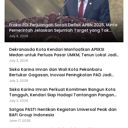
Fraksi PDI Perjuangan Soroti Defisit APBN 2025, Minta
Pemerintah Jelaskan Sejumlah Target yang Tak
Tercapai
July 8, 2026
Dekranasda Kota Kendari Manfaatkan APEKSI
Medan untuk Perluas Pasar UMKM, Tenun Lokal Jadi
Primadona
July 3, 2026
Siska Karina Imran dan Wali Kota Pekanbaru
Bertukar Gagasan, Inovasi Peningkatan PAD Jadi
Fokus Diskusi
July 2, 2026
Siska Karina Imran Perkuat Komitmen Bangun Kota
Tangguh, Kendari Siap Hadapi Tantangan Pangan
dan Bencana
July 2, 2026
Satgas PASTI Hentikan Kegiatan Universal Peak dan
BAFI Group Indonesia
June 17, 2026