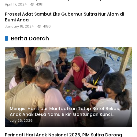
April 17, 2024
4381
Prosesi Adat Sambut Eks Gubernur Sultra Nur Alam di
Bumi Anoa
January 18, 2024
4156
Berita Daerah
Mengisi Hari Libur Manfaatkan Tutup Botol Bekas,
Anak Anak Desa Namu Bikin Gantungan Kunci
Bernilai Ekonomi
July 26, 2026
Peringati Hari Anak Nasional 2026, PIM Sultra Dorong