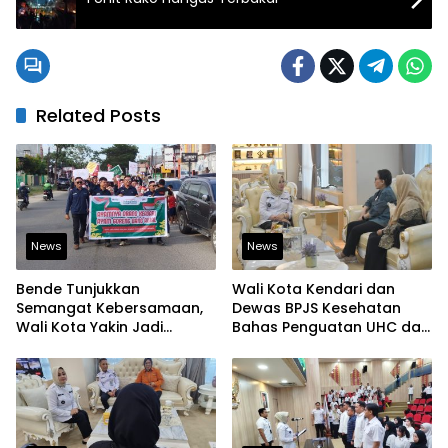
Related Posts
News
News
Bende Tunjukkan
Wali Kota Kendari dan
Semangat Kebersamaan,
Dewas BPJS Kesehatan
Wali Kota Yakin Jadi
Bahas Penguatan UHC dan
Contoh bagi Kelurahan
Peningkatan Layanan
Lain
Kesehatan