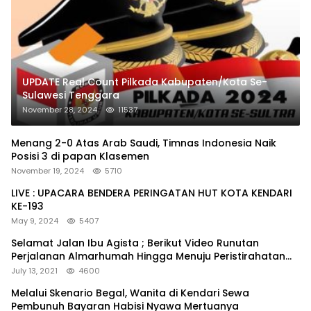
UPDATE Real Count Pilkada Kabupaten/Kota Se-
Sulawesi Tenggara
November 28, 2024
11537
Menang 2-0 Atas Arab Saudi, Timnas Indonesia Naik
Posisi 3 di papan Klasemen
November 19, 2024
5710
LIVE : UPACARA BENDERA PERINGATAN HUT KOTA KENDARI
KE-193
May 9, 2024
5407
Selamat Jalan Ibu Agista ; Berikut Video Runutan
Perjalanan Almarhumah Hingga Menuju Peristirahatan
Terakhir
July 13, 2021
4600
Melalui Skenario Begal, Wanita di Kendari Sewa
Pembunuh Bayaran Habisi Nyawa Mertuanya