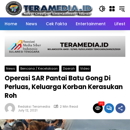
Skip
to
content
Home
News
Cek Fakta
Entertainment
Lifestyl
News
Bencana / Kecelakaan
Daerah
Video
Operasi SAR Pantai Batu Gong Di
Perluas, Keluarga Korban Kerasukan
Roh
912
Redaksi Teramedia
2 Min Read
July 12, 2021