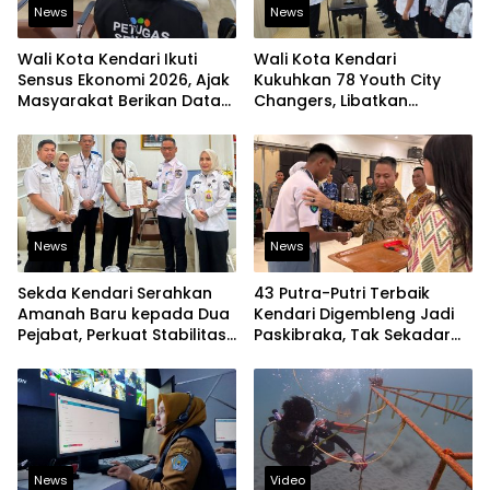
News
News
Wali Kota Kendari Ikuti
Wali Kota Kendari
Sensus Ekonomi 2026, Ajak
Kukuhkan 78 Youth City
Masyarakat Berikan Data
Changers, Libatkan
yang Jujur
Generasi Muda Dorong
Perubahan Kota
News
News
Sekda Kendari Serahkan
43 Putra-Putri Terbaik
Amanah Baru kepada Dua
Kendari Digembleng Jadi
Pejabat, Perkuat Stabilitas
Paskibraka, Tak Sekadar
Organisasi Pemerintahan
Latihan Baris-Berbaris
News
Video