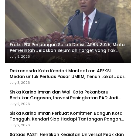
Fraksi PDI Perjuangan Soroti Defisit APBN 2025, Minta
Pemerintah Jelaskan Sejumlah Target yang Tak
Tercapai
July 8, 2026
Dekranasda Kota Kendari Manfaatkan APEKSI
Medan untuk Perluas Pasar UMKM, Tenun Lokal Jadi
Primadona
July 3, 2026
Siska Karina Imran dan Wali Kota Pekanbaru
Bertukar Gagasan, Inovasi Peningkatan PAD Jadi
Fokus Diskusi
July 2, 2026
Siska Karina Imran Perkuat Komitmen Bangun Kota
Tangguh, Kendari Siap Hadapi Tantangan Pangan
dan Bencana
July 2, 2026
Satgas PASTI Hentikan Kegiatan Universal Peak dan