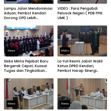
Lampu Jalan Mendominasi
VIDEO : Para Pengabdi
Aduan, Pemkot Kendari
Pelosok Negeri ( PDB FPIK
Dorong OPD Lebih
UMK )
Responsif Tangani
Laporan Warga
News
Metro
Siska Minta Pejabat Baru
La Yuli Resmi Jabat Wakil
Bergerak Cepat, Kuasai
Ketua DPRD Kendari,
Tugas dan Tingkatkan
Pemkot Harap Sinergi
Kinerja Pelayanan
Eksekutif-Legislatif Kian
Solid
News
News