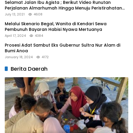
Selamat Jalan Ibu Agista ; Berikut Video Runutan
Perjalanan Almarhumah Hingga Menuju Peristirahatan
Terakhir
July 13, 2021
4608
Melalui Skenario Begal, Wanita di Kendari Sewa
Pembunuh Bayaran Habisi Nyawa Mertuanya
April 17, 2024
4384
Prosesi Adat Sambut Eks Gubernur Sultra Nur Alam di
Bumi Anoa
January 18, 2024
4172
Berita Daerah