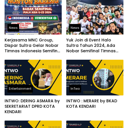
News
News
Kerjasama MNC Group,
Yuk Join di Event Halo
Dispar Sultra Gelar Nobar
Sultra Tahun 2024, Ada
Timnas Indonesia Semifinal
Nobar Semifinal Timnas
AFC-U23 di Area Ex MTQ
Indonesia U23 dan
Doorprize
Entertainment
InTwo
INTWO: DERING ASMARA by
INTWO : MERARE by BKAD
SEKRETARIAT DPRD KOTA
KOTA KENDARI
KENDARI