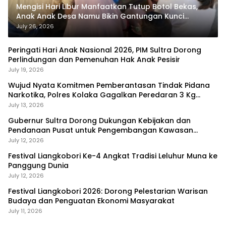
Mengisi Hari Libur Manfaatkan Tutup Botol Bekas,
Anak Anak Desa Namu Bikin Gantungan Kunci
Bernilai Ekonomi
July 26, 2026
Peringati Hari Anak Nasional 2026, PIM Sultra Dorong
Perlindungan dan Pemenuhan Hak Anak Pesisir
July 19, 2026
Wujud Nyata Komitmen Pemberantasan Tindak Pidana
Narkotika, Polres Kolaka Gagalkan Peredaran 3 Kg
Sabu-Sabu
July 13, 2026
Gubernur Sultra Dorong Dukungan Kebijakan dan
Pendanaan Pusat untuk Pengembangan Kawasan
Liangkobhori
July 12, 2026
Festival Liangkobori Ke-4 Angkat Tradisi Leluhur Muna ke
Panggung Dunia
July 12, 2026
Festival Liangkobori 2026: Dorong Pelestarian Warisan
Budaya dan Penguatan Ekonomi Masyarakat
July 11, 2026