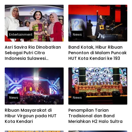
Produksi Film Fiksi Panjang
Perdana 24 November
Menggunakan Handphone
Mendatang
Entertainment
News
Asri Savira Ria Dinobatkan
Band Kotak, Hibur Ribuan
Sebagai Putri Citra
Penonton di Malam Puncak
Indonesia Sulawesi
HUT Kota Kendari ke 193
Tenggara 2024
News
News
Ribuan Masyarakat di
Penampilan Tarian
Hibur Virgoun pada HUT
Tradisional dan Band
Kota Kendari
Meriahkan H2 Halo Sultra