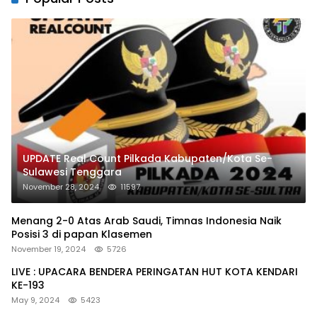
UPDATE Real Count Pilkada Kabupaten/Kota Se-
Sulawesi Tenggara
November 28, 2024
11597
Menang 2-0 Atas Arab Saudi, Timnas Indonesia Naik
Posisi 3 di papan Klasemen
November 19, 2024
5726
LIVE : UPACARA BENDERA PERINGATAN HUT KOTA KENDARI
KE-193
May 9, 2024
5423