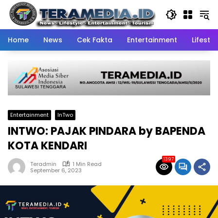
Skip
to
content
Home
News
Cek Fakta
Entertainment
Lifestyl
Entertainment
InTwo
INTWO: PAJAK PINDARA by BAPENDA
KOTA KENDARI
1397
Teradmin
1 Min Read
September 6, 2023