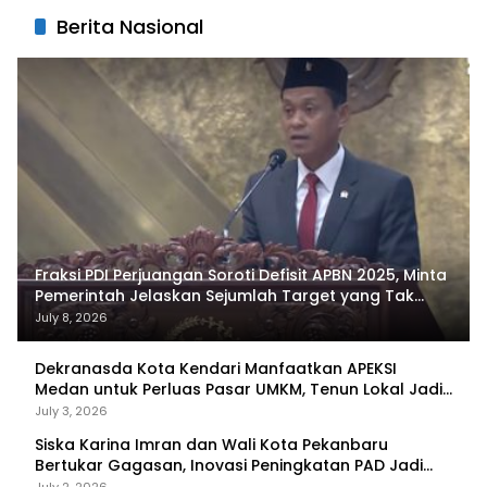
Berita Nasional
Fraksi PDI Perjuangan Soroti Defisit APBN 2025, Minta
Pemerintah Jelaskan Sejumlah Target yang Tak
Tercapai
July 8, 2026
Dekranasda Kota Kendari Manfaatkan APEKSI
Medan untuk Perluas Pasar UMKM, Tenun Lokal Jadi
Primadona
July 3, 2026
Siska Karina Imran dan Wali Kota Pekanbaru
Bertukar Gagasan, Inovasi Peningkatan PAD Jadi
Fokus Diskusi