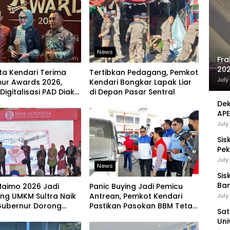
News
Fra
202
ta Kendari Terima
Tertibkan Pedagang, Pemkot
Sej
July
mur Awards 2026,
Kendari Bongkar Lapak Liar
Digitalisasi PAD Diakui
di Depan Pasar Sentral
 Nasional
Dek
APE
UMK
July
Sis
Pek
Pen
July
News
Sis
Ban
Maimo 2026 Jadi
Panic Buying Jadi Pemicu
Ha
ng UMKM Sultra Naik
Antrean, Pemkot Kendari
July
Be
 Gubernur Dorong
Pastikan Pasokan BBM Tetap
Sat
 Lokal Tembus Pasar
Aman
Uni