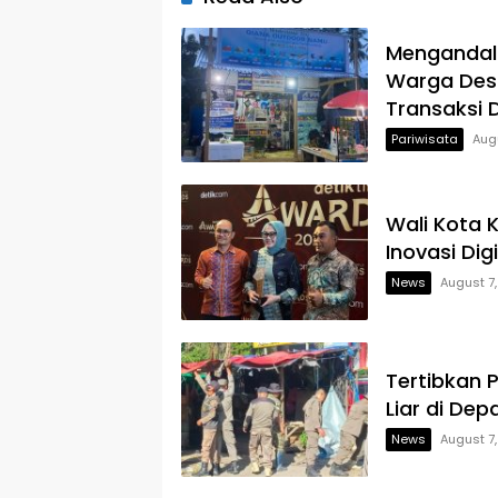
Mengandalk
Warga Des
Transaksi D
Pariwisata
Aug
Wali Kota 
Inovasi Dig
News
August 7
Tertibkan 
Liar di Dep
News
August 7