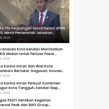
ksi PDI Perjuangan Soroti Defisit APBN
5, Minta Pemerintah Jelaskan
umlah Target yang Tak Tercapai
 8, 2026
ranasda Kota Kendari Manfaatkan
KSI Medan untuk Perluas Pasar
M, Tenun Lokal Jadi Primadona
 3, 2026
ka Karina Imran dan Wali Kota
anbaru Bertukar Gagasan, Inovasi
ingkatan PAD Jadi Fokus Diskusi
 2, 2026
ka Karina Imran Perkuat Komitmen
gun Kota Tangguh, Kendari Siap
dapi Tantangan Pangan dan
 2, 2026
ncana
gas PASTI Hentikan Kegiatan
versal Peak dan BAFI Group