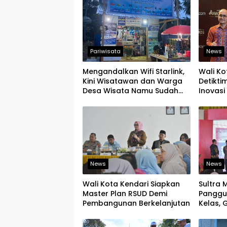
Pariwisata
News
Mengandalkan Wifi Starlink,
Wali Ko
Kini Wisatawan dan Warga
Detikti
Desa Wisata Namu Sudah
Inovasi 
Bisa Mengakses Transaksi
Tingkat
Digital
News
News
Wali Kota Kendari Siapkan
Sultra 
Master Plan RSUD Demi
Panggu
Pembangunan Berkelanjutan
Kelas,
Produk
Ekspor