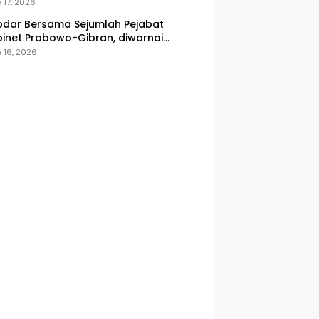
onesia
 17, 2026
dar Bersama Sejumlah Pejabat
inet Prabowo-Gibran, diwarnai
icuhan
 16, 2026