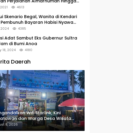
tan Perjalanan Almarhumah Hingga
u Peristirahatan Terakhir
, 2021
4613
ui Skenario Begal, Wanita di Kendari
 Pembunuh Bayaran Habisi Nyawa
uanya
, 2024
4385
si Adat Sambut Eks Gubernur Sultra
lam di Bumi Anoa
y 18, 2024
4180
rita Daerah
gandalkan Wifi Starlink, Kini
satawan dan Warga Desa Wisata
u Sudah Bisa Mengakses Transaksi
st 8, 2026
ital