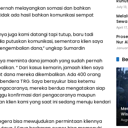
Runu
Menuj
July 13
pernah melayangkan somasi dan bahkan
idak ada hasil bahkan komunikasi sempat
Melal
Sewa
Mert
April 17
ya juga kami datangi tapi tutup, baru tadi
Prose
dia putuskan komunikasi, sementara klien saya
Nur A
pengembalian dana,” ungkap Sumardin
Januar
Be
anya meminta dana jamaah yang sudah pernah
likan. ” Dari kasus kemarin, jamaah klien saya
tut dana mereka dikembalikan. Ada 400 orang
a bendera TRG. Saya bersyukur bisa ketemu
engacaranya, mereka berdua mengatakan siap
nggu konfirmasi dari pengacaranya maupun
 klien kami yang saat ini sedang menuju kendari
Men
Wi
Nam
Augu
segera bisa mewujudukan permintaan kliennya
Dig