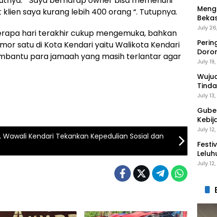
utnya. ” Saya berharap owner bisa memenuhi
Mengi
klien saya kurang lebih 400 orang “. Tutupnya.
Bekas
Gantu
July 26
erapa hari terakhir cukup mengemuka, bahkan
Perin
r satu di Kota Kendari yaitu Walikota Kendari
Doro
mbantu para jamaah yang masih terlantar agar
Anak 
July 19
Wuju
Tinda
Gaga
July 13
Guber
Kebij
Peng
July 12
 Wawali Kendari Tekankan Kepedulian Sosial dan
Festi
Leluh
July 12