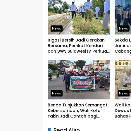
News
News
Irigasi Bersih Jadi Gerakan
Sekda 
Bersama, Pemkot Kendari
Jamnas 
dan BWS Sulawesi IV Perkuat
Cabang
Ketahanan Pangan
Pramuka
Pemimp
News
News
Bende Tunjukkan Semangat
Wali Ko
Kebersamaan, Wali Kota
Dewas 
Yakin Jadi Contoh bagi
Bahas 
Kelurahan Lain
Pening
Keseha
Read Also