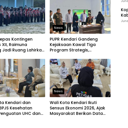
Ind
June
Kop
Kab
Ker
June
News
Lepas Kontingen
PUPR Kendari Gandeng
XII, Raimuna
Kejaksaan Kawal Tiga
 Jadi Ruang Lahirkan
Program Strategis,
 Kreatif dan Berjiwa
Tegaskan Komitmen Bangun
in
Infrastruktur Berintegritas
News
ta Kendari dan
Wali Kota Kendari Ikuti
BPJS Kesehatan
Sensus Ekonomi 2026, Ajak
Penguatan UHC dan
Masyarakat Berikan Data
katan Layanan
yang Jujur
tan