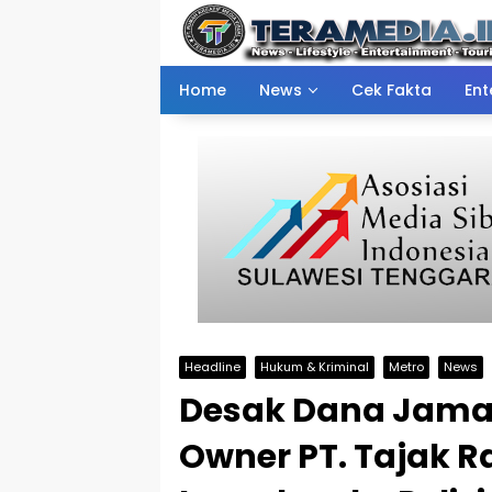
Skip
to
content
Home
News
Cek Fakta
Ent
Headline
Hukum & Kriminal
Metro
News
Desak Dana Jamaa
Owner PT. Tajak 