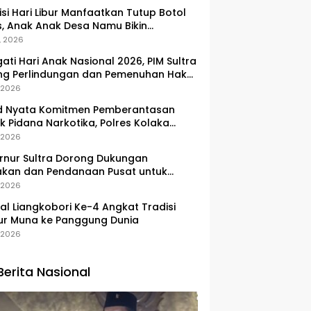
si Hari Libur Manfaatkan Tutup Botol
, Anak Anak Desa Namu Bikin
ngan Kunci Bernilai Ekonomi
, 2026
gati Hari Anak Nasional 2026, PIM Sultra
ng Perlindungan dan Pemenuhan Hak
Pesisir
, 2026
d Nyata Komitmen Pemberantasan
k Pidana Narkotika, Polres Kolaka
lkan Peredaran 3 Kg Sabu-Sabu
, 2026
nur Sultra Dorong Dukungan
akan dan Pendanaan Pusat untuk
embangan Kawasan Liangkobhori
, 2026
val Liangkobori Ke-4 Angkat Tradisi
ur Muna ke Panggung Dunia
, 2026
Berita Nasional