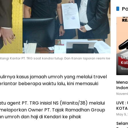
Po
UPD
angi Kantor PT. TRG saat kondisi tutup. Dan Kanan laporan resmi ke
Ka
Nov
lirnya kasus jamaah umroh yang melalui travel
Menan
rlantar beberapa waktu lalu, kini memasuki
Indon
Novemb
atu agent PT. TRG inisial NS (Wanita/38) melalui
LIVE 
KOTA 
 melaporkan Owner PT. Tajak Ramadhan Group
May 9,
 umroh dan haji di Kendari ke pihak
Selam