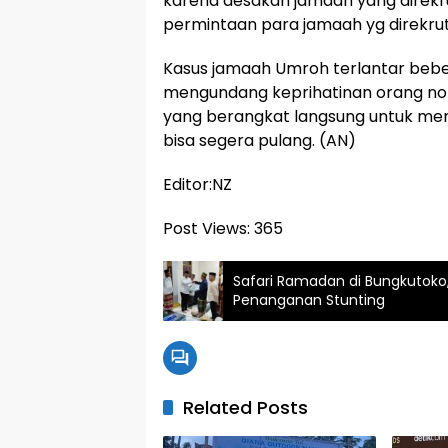
karena desakan jamaah yang direkr
permintaan para jamaah yg direkrut 
Kasus jamaah Umroh terlantar beb
mengundang keprihatinan orang nomo
yang berangkat langsung untuk me
bisa segera pulang. (AN)
Editor:NZ
Post Views:
365
Safari Ramadan di Bungkutoko,
Penanganan Stunting
Related Posts