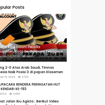
pular Posts
ATE Real Count Pilkada
bupaten/Kota Se-Sulawesi Tenggara
ember 28, 2024
11617
g 2-0 Atas Arab Saudi, Timnas
esia Naik Posisi 3 di papan Klasemen
er 19, 2024
5730
: UPACARA BENDERA PERINGATAN HUT
KENDARI KE-193
 2024
5430
at Jalan Ibu Agista ; Berikut Video