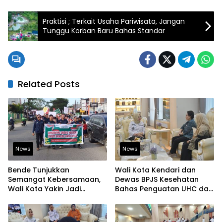
Praktisi ; Terkait Usaha Pariwisata, Jangan
Tunggu Korban Baru Bahas Standar
Related Posts
News
News
Bende Tunjukkan
Wali Kota Kendari dan
Semangat Kebersamaan,
Dewas BPJS Kesehatan
Wali Kota Yakin Jadi
Bahas Penguatan UHC dan
Contoh bagi Kelurahan
Peningkatan Layanan
Lain
Kesehatan