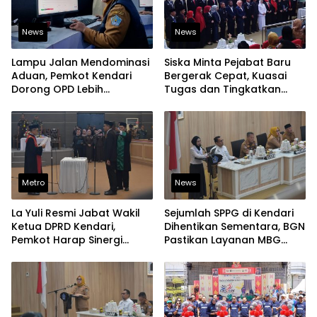
News
News
Lampu Jalan Mendominasi
Siska Minta Pejabat Baru
Aduan, Pemkot Kendari
Bergerak Cepat, Kuasai
Dorong OPD Lebih
Tugas dan Tingkatkan
Responsif Tangani
Kinerja Pelayanan
Laporan Warga
Metro
News
La Yuli Resmi Jabat Wakil
Sejumlah SPPG di Kendari
Ketua DPRD Kendari,
Dihentikan Sementara, BGN
Pemkot Harap Sinergi
Pastikan Layanan MBG
Eksekutif-Legislatif Kian
Tetap Berjalan
Solid