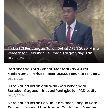
Fraksi PDI Perjuangan Soroti Defisit APBN 2025, Minta
Pemerintah Jelaskan Sejumlah Target yang Tak
Tercapai
July 8, 2026
Dekranasda Kota Kendari Manfaatkan APEKSI
Medan untuk Perluas Pasar UMKM, Tenun Lokal Jadi
Primadona
July 3, 2026
Siska Karina Imran dan Wali Kota Pekanbaru
Bertukar Gagasan, Inovasi Peningkatan PAD Jadi
Fokus Diskusi
July 2, 2026
Siska Karina Imran Perkuat Komitmen Bangun Kota
Tangguh, Kendari Siap Hadapi Tantangan Pangan