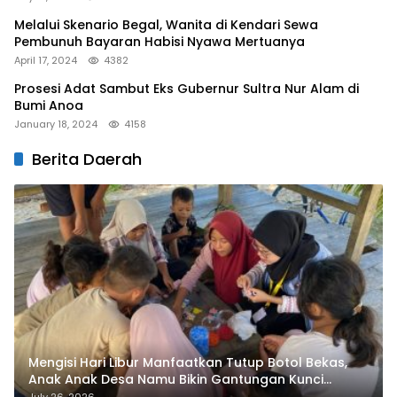
Melalui Skenario Begal, Wanita di Kendari Sewa
Pembunuh Bayaran Habisi Nyawa Mertuanya
April 17, 2024
4382
Prosesi Adat Sambut Eks Gubernur Sultra Nur Alam di
Bumi Anoa
January 18, 2024
4158
Berita Daerah
Mengisi Hari Libur Manfaatkan Tutup Botol Bekas,
Anak Anak Desa Namu Bikin Gantungan Kunci
Bernilai Ekonomi
July 26, 2026