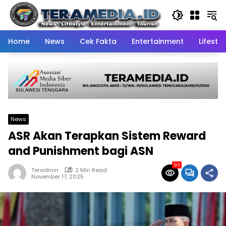
Skip
to
content
Home
News
Cek Fakta
Entertainment
Lifestyl
News
ASR Akan Terapkan Sistem Reward
and Punishment bagi ASN
93
Teradmin
2 Min Read
November 17, 2025