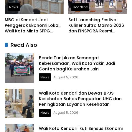
News
Headline
MBG di Kendari Jadi
Soft Launching Festival
Penggerak Ekonomi Lokal,
Kuliner Sultra Maimo 2026
Wali Kota Minta SPPG
dan FINSPORA Resmi
Prioritaskan Produk Daerah
Digelar, BI Sultra Perkuat
Ekosistem UMKM dan
Read Also
Digitalisasi Ekonomi
Bende Tunjukkan Semangat
Kebersamaan, Wali Kota Yakin Jadi
Contoh bagi Kelurahan Lain
News
August 5, 2026
Wali Kota Kendari dan Dewas BPJS
Kesehatan Bahas Penguatan UHC dan
Peningkatan Layanan Kesehatan
News
August 5, 2026
Wali Kota Kendari Ikuti Sensus Ekonomi