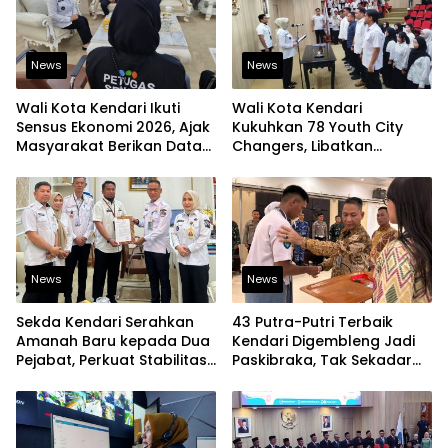
News
News
Wali Kota Kendari Ikuti
Wali Kota Kendari
Sensus Ekonomi 2026, Ajak
Kukuhkan 78 Youth City
Masyarakat Berikan Data
Changers, Libatkan
yang Jujur
Generasi Muda Dorong
Perubahan Kota
News
News
Sekda Kendari Serahkan
43 Putra-Putri Terbaik
Amanah Baru kepada Dua
Kendari Digembleng Jadi
Pejabat, Perkuat Stabilitas
Paskibraka, Tak Sekadar
Organisasi Pemerintahan
Latihan Baris-Berbaris