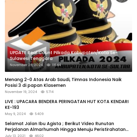
UPDATE Real Count Pilkada Kabupaten/Kota Se-
Sulawesi Tenggara
November 28, 2024
11544
Menang 2-0 Atas Arab Saudi, Timnas Indonesia Naik
Posisi 3 di papan Klasemen
November 19, 2024
5714
LIVE : UPACARA BENDERA PERINGATAN HUT KOTA KENDARI
KE-193
May 9, 2024
5409
Selamat Jalan Ibu Agista ; Berikut Video Runutan
Perjalanan Almarhumah Hingga Menuju Peristirahatan
Terakhir
July 13, 2021
4602