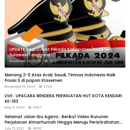
UPDATE Real Count Pilkada Kabupaten/Kota Se-
Sulawesi Tenggara
November 28, 2024
11537
Menang 2-0 Atas Arab Saudi, Timnas Indonesia Naik
Posisi 3 di papan Klasemen
November 19, 2024
5709
LIVE : UPACARA BENDERA PERINGATAN HUT KOTA KENDARI
KE-193
May 9, 2024
5407
Selamat Jalan Ibu Agista ; Berikut Video Runutan
Perjalanan Almarhumah Hingga Menuju Peristirahatan
Terakhir
July 13, 2021
4600