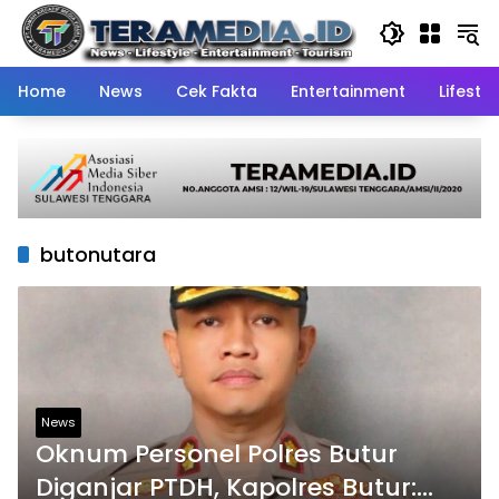
Skip
to
content
Home
News
Cek Fakta
Entertainment
Lifestyl
butonutara
News
Oknum Personel Polres Butur
Diganjar PTDH, Kapolres Butur: