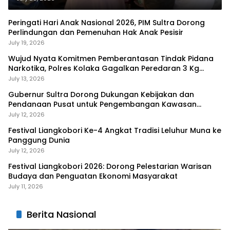
Peringati Hari Anak Nasional 2026, PIM Sultra Dorong
Perlindungan dan Pemenuhan Hak Anak Pesisir
July 19, 2026
Wujud Nyata Komitmen Pemberantasan Tindak Pidana
Narkotika, Polres Kolaka Gagalkan Peredaran 3 Kg
Sabu-Sabu
July 13, 2026
Gubernur Sultra Dorong Dukungan Kebijakan dan
Pendanaan Pusat untuk Pengembangan Kawasan
Liangkobhori
July 12, 2026
Festival Liangkobori Ke-4 Angkat Tradisi Leluhur Muna ke
Panggung Dunia
July 12, 2026
Festival Liangkobori 2026: Dorong Pelestarian Warisan
Budaya dan Penguatan Ekonomi Masyarakat
July 11, 2026
Berita Nasional