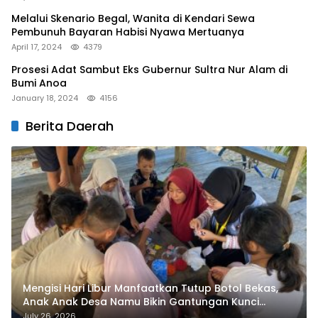
Melalui Skenario Begal, Wanita di Kendari Sewa
Pembunuh Bayaran Habisi Nyawa Mertuanya
April 17, 2024
4379
Prosesi Adat Sambut Eks Gubernur Sultra Nur Alam di
Bumi Anoa
January 18, 2024
4156
Berita Daerah
Mengisi Hari Libur Manfaatkan Tutup Botol Bekas,
Anak Anak Desa Namu Bikin Gantungan Kunci
Bernilai Ekonomi
July 26, 2026