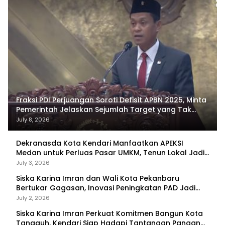
Fraksi PDI Perjuangan Soroti Defisit APBN 2025, Minta
Pemerintah Jelaskan Sejumlah Target yang Tak
Tercapai
July 8, 2026
Dekranasda Kota Kendari Manfaatkan APEKSI
Medan untuk Perluas Pasar UMKM, Tenun Lokal Jadi
Primadona
July 3, 2026
Siska Karina Imran dan Wali Kota Pekanbaru
Bertukar Gagasan, Inovasi Peningkatan PAD Jadi
Fokus Diskusi
July 2, 2026
Siska Karina Imran Perkuat Komitmen Bangun Kota
Tangguh, Kendari Siap Hadapi Tantangan Pangan